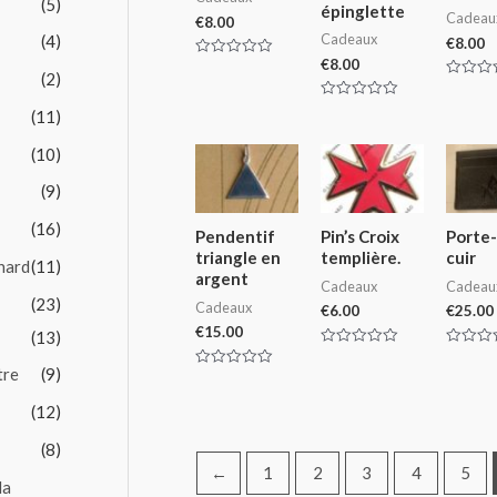
(5)
épinglette
Cadeau
€
8.00
Cadeaux
(4)
€
8.00
€
8.00
Rated
(2)
0
Rated
out
0
of
Rated
(11)
out
5
0
of
out
5
of
(10)
5
(9)
(16)
Pendentif
Pin’s Croix
Porte-
triangle en
templière.
cuir
nard
(11)
argent
Cadeaux
Cadeau
(23)
Cadeaux
€
6.00
€
25.00
€
15.00
(13)
Rated
Rated
0
0
tre
(9)
Rated
out
out
0
of
of
out
(12)
5
5
of
5
(8)
←
1
2
3
4
5
la