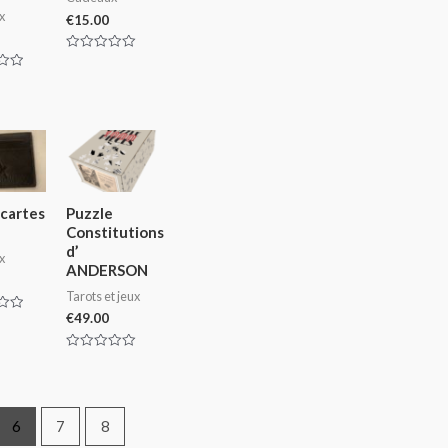
x
€
15.00
Rated
0
out
of
5
cartes
Puzzle
Constitutions
d’
x
ANDERSON
Tarots et jeux
€
49.00
Rated
0
out
of
5
6
7
8