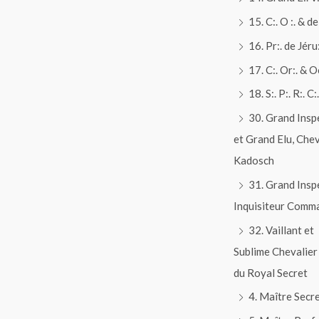
15. C:. O :. & de 
16. Pr:. de Jéru:
17. C:. Or:. & O
18. S:. P:. R:. C:.
30. Grand Insp
et Grand Elu, Chev
Kadosch
31. Grand Insp
Inquisiteur Comm
32. Vaillant et
Sublime Chevalier
du Royal Secret
4. Maître Secr