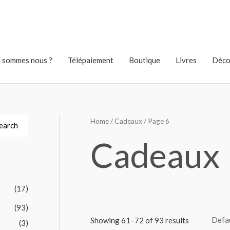
 sommes nous ?
Télépaiement
Boutique
Livres
Déco
Home
/
Cadeaux
/ Page 6
earch
Cadeaux
(17)
(93)
Showing 61–72 of 93 results
(3)