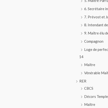
5. Maître Parfa
6. Secrétaire i
7. Prévost et 
8. Intendant d
9. Maître élu d
Compagnon
Loge de perfec
14
Maître
Vénérable Maî
RER
CBCS
Décors Temple
Maître