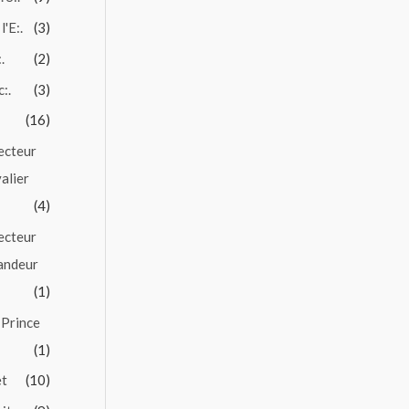
l'E:.
(3)
.
(2)
c:.
(3)
(16)
ecteur
alier
(4)
ecteur
andeur
(1)
 Prince
(1)
et
(10)