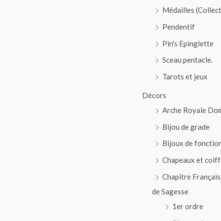
Médailles (Collec
Pendentif
Pin's Epinglette
Sceau pentacle.
Tarots et jeux
Décors
Arche Royale Do
Bijou de grade
Bijoux de fonctio
Chapeaux et coiff
Chapitre Français
de Sagesse
1er ordre