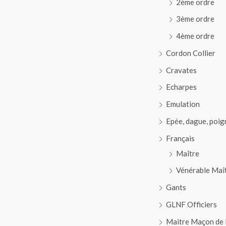
2ème ordre
3ème ordre
4ème ordre
Cordon Collier
Cravates
Echarpes
Emulation
Epée, dague, poig
Français
Maître
Vénérable Maî
Gants
GLNF Officiers
Maitre Maçon de 