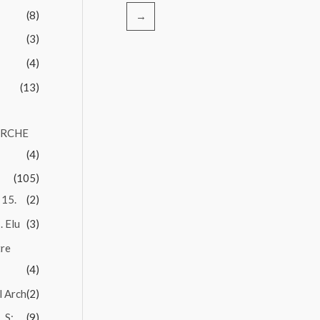
(8)
→
(3)
(4)
(13)
ARCHE
(4)
(105)
 15.
(2)
. Elu
(3)
tre
(4)
l Arch
(2)
 S:.
(9)