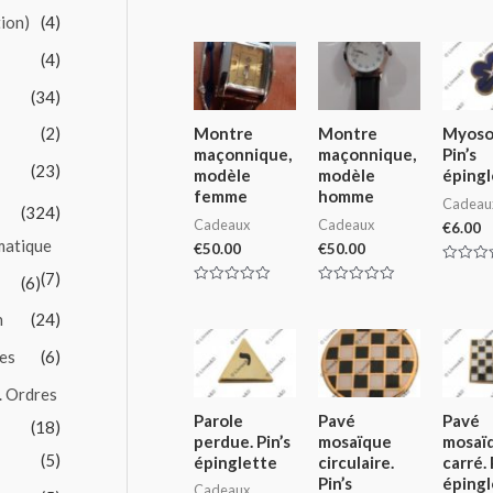
tion)
(4)
(4)
(34)
(2)
Montre
Montre
Myosot
maçonnique,
maçonnique,
Pin’s
(23)
modèle
modèle
épingl
femme
homme
Cadeau
(324)
Cadeaux
Cadeaux
€
6.00
matique
€
50.00
€
50.00
Rated
(7)
(6)
0
Rated
Rated
out
0
0
of
n
(24)
out
out
5
of
of
5
5
es
(6)
. Ordres
Parole
Pavé
Pavé
(18)
perdue. Pin’s
mosaïque
mosaï
(5)
épinglette
circulaire.
carré. 
Pin’s
épingl
Cadeaux