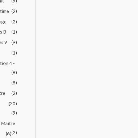
it
(9)
ntime
(2)
Juge
(2)
es B
(1)
es 9
(9)
(1)
tion 4 -
(8)
(8)
tre
(2)
(30)
(9)
 Maître
(2)
(6)