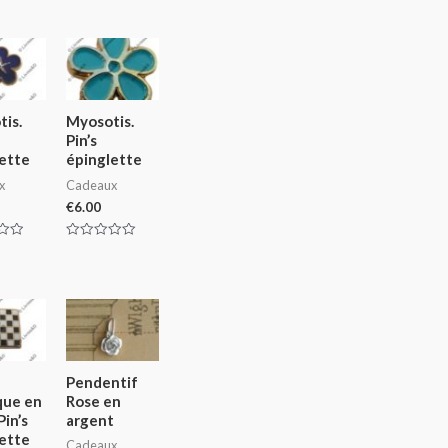
is.
Myosotis.
Pin’s
ette
épinglette
x
Cadeaux
€
6.00
Rated
0
out
of
5
Pendentif
que en
Rose en
Pin’s
argent
ette
Cadeaux