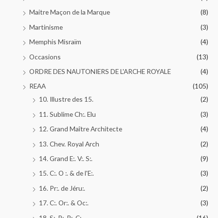
Maitre Maçon de la Marque
(8)
Martinisme
(3)
Memphis Misraïm
(4)
Occasions
(13)
ORDRE DES NAUTONIERS DE L'ARCHE ROYALE
(4)
REAA
(105)
10. Illustre des 15.
(2)
11. Sublime Ch:. Elu
(3)
12. Grand Maître Architecte
(4)
13. Chev. Royal Arch
(2)
14. Grand E:. V:. S:.
(9)
15. C:. O :. & de l'E:.
(3)
16. Pr:. de Jéru:.
(2)
17. C:. Or:. & Oc:.
(3)
18. S:. P:. R:. C:.
(16)