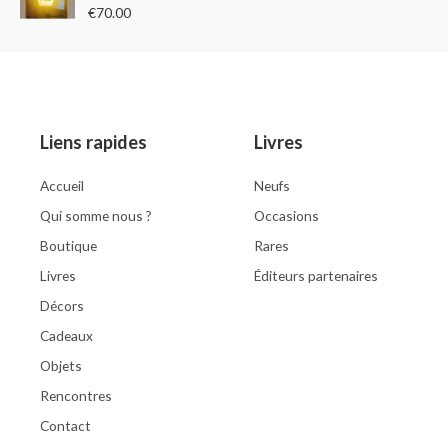
R
€
70.00
a
t
e
d
0
o
u
t
o
Liens rapides
Livres
f
5
Accueil
Neufs
Qui somme nous ?
Occasions
Boutique
Rares
Livres
Éditeurs partenaires
Décors
Cadeaux
Objets
Rencontres
Contact