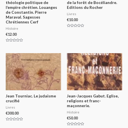
théologie politique de
de la forêt de Bocéliandre.
l’empire chrétien. Louanges
Editions du Rocher
de Constantin. Pierre
Livres
Maraval. Sagesses
€
10.00
Chrétiennes Cerf
Histoire
Rated
0
€
12.00
out
of
5
Rated
0
out
of
5
Jean Tourniac. Le judaïsme
Jean-Jacques Gabut. Eglise,
crucifié
religions et franc-
maçonnerie.
Livres
Histoire
€
300.00
€
50.00
Rated
0