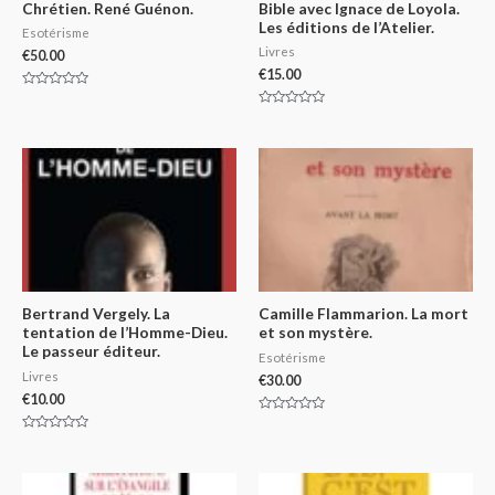
Chrétien. René Guénon.
Bible avec Ignace de Loyola.
Les éditions de l’Atelier.
Esotérisme
Livres
€
50.00
€
15.00
Rated
0
Rated
out
0
of
out
5
of
5
Bertrand Vergely. La
Camille Flammarion. La mort
tentation de l’Homme-Dieu.
et son mystère.
Le passeur éditeur.
Esotérisme
Livres
€
30.00
€
10.00
Rated
0
Rated
out
0
of
out
5
of
5