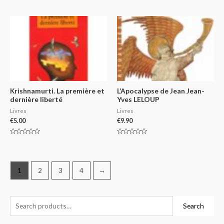
Rated
out
0
of
out
5
of
5
Krishnamurti. La première et
L’Apocalypse de Jean Jean-
dernière liberté
Yves LELOUP
Livres
Livres
€
5.00
€
9.90
Rated
Rated
0
0
out
out
of
of
5
5
1
2
3
4
→
Search