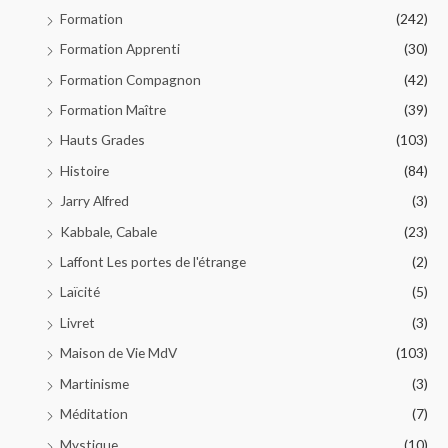
Formation
(242)
Formation Apprenti
(30)
Formation Compagnon
(42)
Formation Maître
(39)
Hauts Grades
(103)
Histoire
(84)
Jarry Alfred
(3)
Kabbale, Cabale
(23)
Laffont Les portes de l'étrange
(2)
Laïcité
(5)
Livret
(3)
Maison de Vie MdV
(103)
Martinisme
(3)
Méditation
(7)
Mystique
(10)