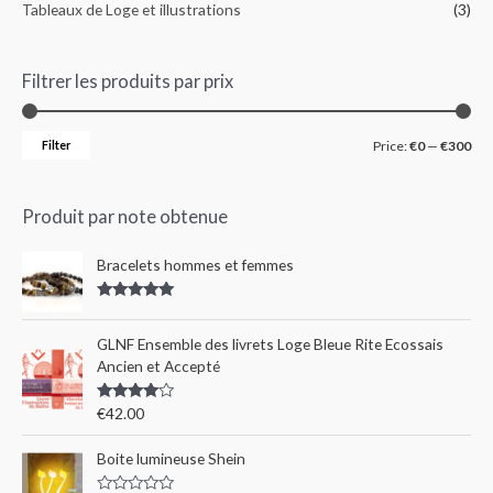
Tableaux de Loge et illustrations
(3)
Filtrer les produits par prix
Filter
Price:
€0
—
€300
Produit par note obtenue
Bracelets hommes et femmes
Rated
5.00
out of 5
GLNF Ensemble des livrets Loge Bleue Rite Ecossais
Ancien et Accepté
Rated
€
42.00
4.00
out
of 5
Boite lumineuse Shein