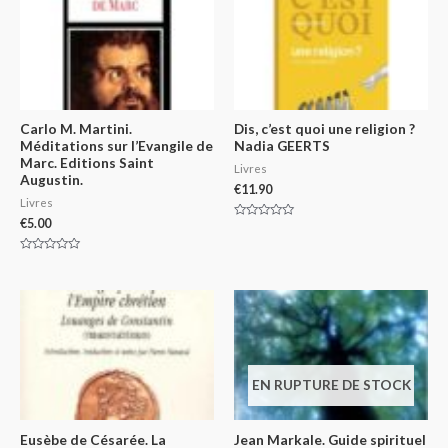
Carlo M. Martini.
Dis, c’est quoi une religion ?
Méditations sur l’Evangile de
Nadia GEERTS
Marc. Editions Saint
Livres
Augustin.
€
11.90
Livres
€
5.00
Rated
0
out
of
Rated
5
0
out
of
5
EN RUPTURE DE STOCK
Eusèbe de Césarée. La
Jean Markale. Guide spirituel