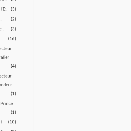
l'E:.
(3)
.
(2)
c:.
(3)
(16)
ecteur
alier
(4)
ecteur
andeur
(1)
 Prince
(1)
et
(10)