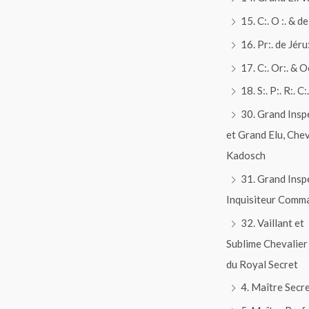
15. C:. O :. & de 
16. Pr:. de Jéru:
17. C:. Or:. & O
18. S:. P:. R:. C:.
30. Grand Insp
et Grand Elu, Chev
Kadosch
31. Grand Insp
Inquisiteur Comm
32. Vaillant et
Sublime Chevalier
du Royal Secret
4. Maître Secr