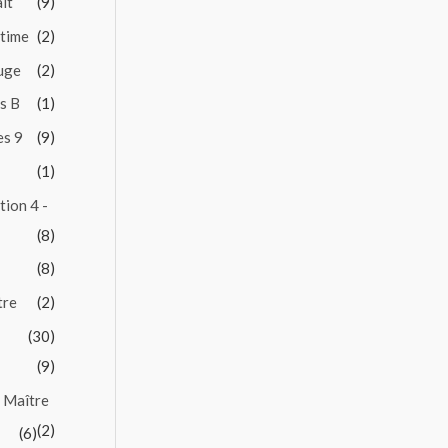
it
(9)
ntime
(2)
Juge
(2)
es B
(1)
es 9
(9)
(1)
tion 4 -
(8)
(8)
tre
(2)
(30)
(9)
 Maître
(2)
(6)