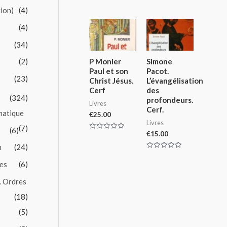
tion)
(4)
(4)
(34)
(2)
P Monier
Simone
Paul et son
Pacot.
(23)
Christ Jésus.
L’évangélisation
Cerf
des
(324)
profondeurs.
Livres
Cerf.
matique
€
25.00
Livres
(7)
(6)
€
15.00
Rated
0
n
(24)
out
of
Rated
5
0
es
(6)
out
of
5
. Ordres
(18)
(5)