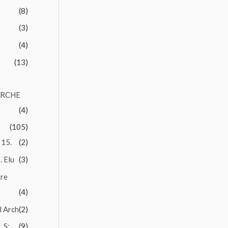
(8)
(3)
(4)
(13)
ARCHE
(4)
(105)
 15.
(2)
. Elu
(3)
tre
(4)
l Arch
(2)
 S:.
(9)