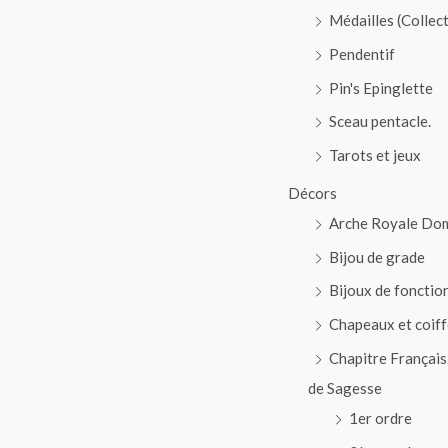
Médailles (Collec
Pendentif
Pin's Epinglette
Sceau pentacle.
Tarots et jeux
Décors
Arche Royale Do
Bijou de grade
Bijoux de fonctio
Chapeaux et coiff
Chapitre Français
de Sagesse
1er ordre