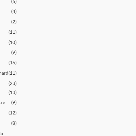
(5)
(4)
(2)
(11)
(10)
(9)
(16)
nard
(11)
(23)
(13)
tre
(9)
(12)
(8)
la