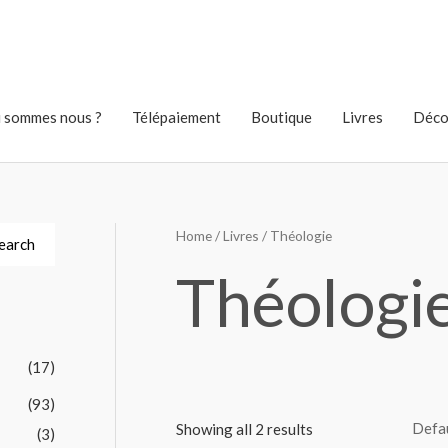
 sommes nous ?
Télépaiement
Boutique
Livres
Déco
Home
/
Livres
/ Théologie
earch
Théologi
(17)
(93)
Showing all 2 results
(3)