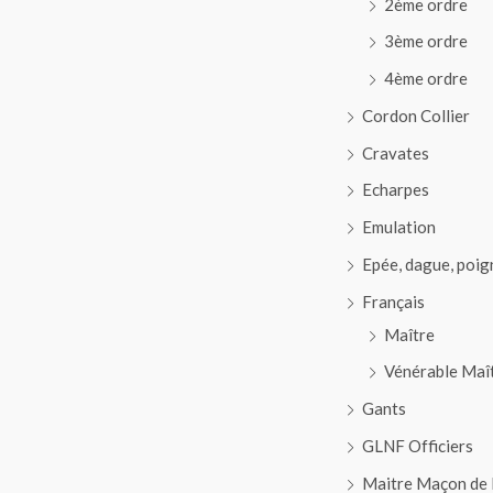
2ème ordre
3ème ordre
4ème ordre
Cordon Collier
Cravates
Echarpes
Emulation
Epée, dague, poig
Français
Maître
Vénérable Maî
Gants
GLNF Officiers
Maitre Maçon de 