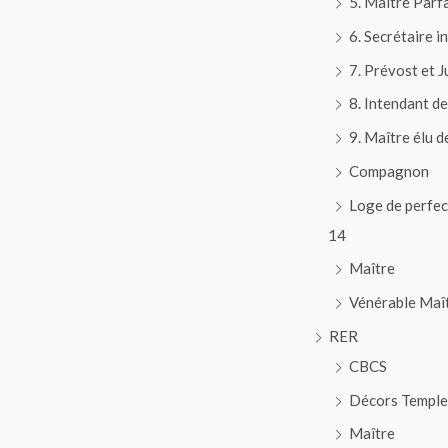
5. Maître Parfa
6. Secrétaire i
7. Prévost et 
8. Intendant d
9. Maître élu d
Compagnon
Loge de perfec
14
Maître
Vénérable Maî
RER
CBCS
Décors Temple
Maître