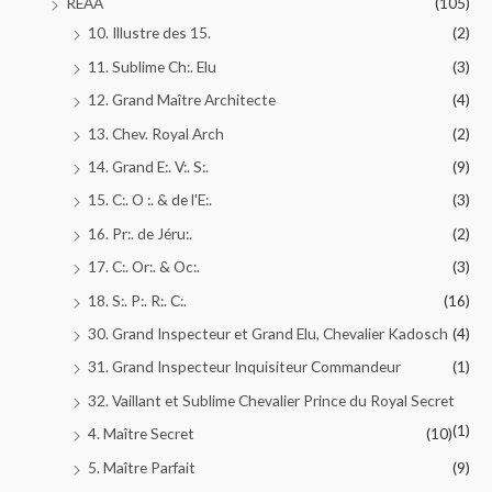
REAA
(105)
10. Illustre des 15.
(2)
11. Sublime Ch:. Elu
(3)
12. Grand Maître Architecte
(4)
13. Chev. Royal Arch
(2)
14. Grand E:. V:. S:.
(9)
15. C:. O :. & de l'E:.
(3)
16. Pr:. de Jéru:.
(2)
17. C:. Or:. & Oc:.
(3)
18. S:. P:. R:. C:.
(16)
30. Grand Inspecteur et Grand Elu, Chevalier Kadosch
(4)
31. Grand Inspecteur Inquisiteur Commandeur
(1)
32. Vaillant et Sublime Chevalier Prince du Royal Secret
(1)
4. Maître Secret
(10)
5. Maître Parfait
(9)