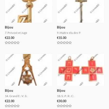
Bijou
Bijou
7. Prévost et Juge
9. Maître élu des 9
€
22.00
€
15.00
Rated
Rated
0
0
out
out
of
of
5
5
Bijou
Bijou
14. Grand E:. V:. S:.
18. S:. P:. R:. C:.
€
22.00
€
30.00