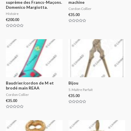
suprème des Francs-Maçons.
machine
Domenico Margiotta.
Cordon Collier
Histoire
€
35.00
€
200.00
Rated
0
Rated
out
0
of
out
5
of
5
Baudrier/cordon de M et
Bijou
brodé main REAA
5. Maître Parfait
Cordon Collier
€
35.00
€
35.00
Rated
0
Rated
out
0
of
out
5
of
5