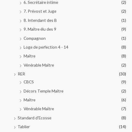
6. Secrétaire intime
(2)
7. Prévost et Juge
(2)
8. Intendant des B
(1)
9. Maître élu des 9
(9)
Compagnon
(1)
Loge de perfection 4 - 14
(8)
Maître
(8)
Vénérable Maître
(2)
RER
(30)
CBCS
(9)
Décors Temple Maître
(2)
Maître
(6)
Vénérable Maître
(7)
Standard d'Ecosse
(8)
Tablier
(14)