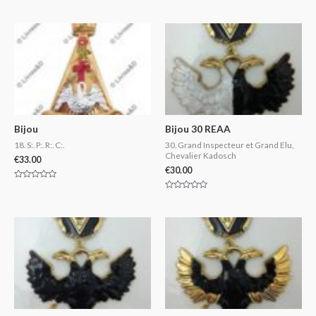
Rated
Rated
0
0
out
out
of
of
5
5
Bijou
Bijou 30 REAA
18. S:. P:. R:. C:.
30. Grand Inspecteur et Grand Elu,
Chevalier Kadosch
€
33.00
€
30.00
Rated
0
Rated
out
0
of
out
5
of
5