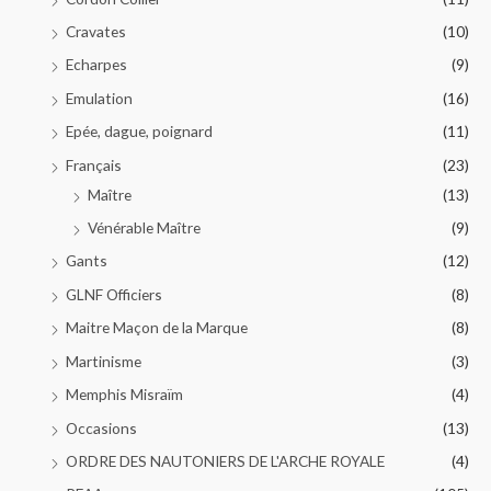
Cravates
(10)
Echarpes
(9)
Emulation
(16)
Epée, dague, poignard
(11)
Français
(23)
Maître
(13)
Vénérable Maître
(9)
Gants
(12)
GLNF Officiers
(8)
Maitre Maçon de la Marque
(8)
Martinisme
(3)
Memphis Misraïm
(4)
Occasions
(13)
ORDRE DES NAUTONIERS DE L'ARCHE ROYALE
(4)