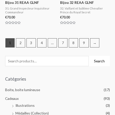
Bijou 31 REAA GLNF
Bijou 32 REAA GLNF
31. Grand Inspecteur Inquisiteur
32. Vaillant et Sublime Chevalier
Commandeur
Prince du Royal Secret
€
70.00
€
70.00
Rated
Rated
0
0
out
out
of
of
5
5
1
2
3
4
…
7
8
9
→
Search
Catégories
Boite, boite lumineuse
(17)
Cadeaux
(93)
Illustrations
(3)
Médailles (Collection)
(4)