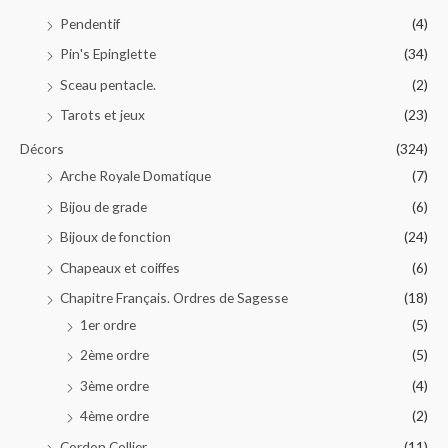
Pendentif
(4)
Pin's Epinglette
(34)
Sceau pentacle.
(2)
Tarots et jeux
(23)
Décors
(324)
Arche Royale Domatique
(7)
Bijou de grade
(6)
Bijoux de fonction
(24)
Chapeaux et coiffes
(6)
Chapitre Français. Ordres de Sagesse
(18)
1er ordre
(5)
2ème ordre
(5)
3ème ordre
(4)
4ème ordre
(2)
Cordon Collier
(11)