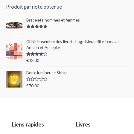
Produit par note obtenue
Bracelets hommes et femmes
Rated
5.00
out of 5
GLNF Ensemble des livrets Loge Bleue Rite Ecossais
Ancien et Accepté
Rated
€
42.00
4.00
out
of 5
Boite lumineuse Shein
R
€
70.00
a
t
e
d
0
o
u
t
o
Liens rapides
Livres
f
5