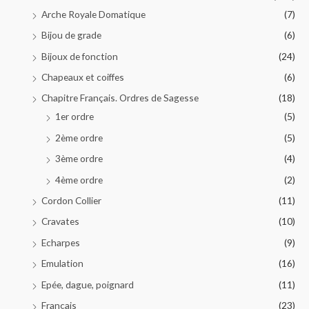
Arche Royale Domatique
(7)
Bijou de grade
(6)
Bijoux de fonction
(24)
Chapeaux et coiffes
(6)
Chapitre Français. Ordres de Sagesse
(18)
1er ordre
(5)
2ème ordre
(5)
3ème ordre
(4)
4ème ordre
(2)
Cordon Collier
(11)
Cravates
(10)
Echarpes
(9)
Emulation
(16)
Epée, dague, poignard
(11)
Français
(23)