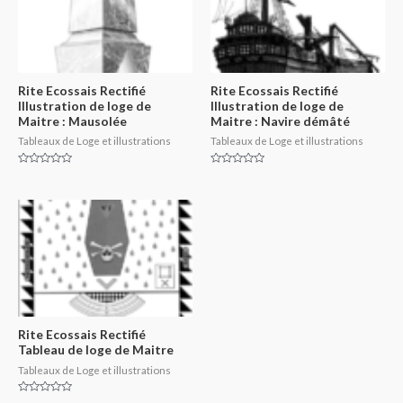
Rite Ecossais Rectifié
Rite Ecossais Rectifié
Illustration de loge de
Illustration de loge de
Maitre : Mausolée
Maitre : Navire démâté
Tableaux de Loge et illustrations
Tableaux de Loge et illustrations
Rated
Rated
0
0
out
out
of
of
5
5
Rite Ecossais Rectifié
Tableau de loge de Maitre
Tableaux de Loge et illustrations
Rated