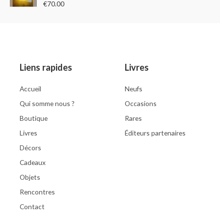
R
€
70.00
a
t
e
d
0
o
u
t
o
Liens rapides
Livres
f
5
Accueil
Neufs
Qui somme nous ?
Occasions
Boutique
Rares
Livres
Éditeurs partenaires
Décors
Cadeaux
Objets
Rencontres
Contact