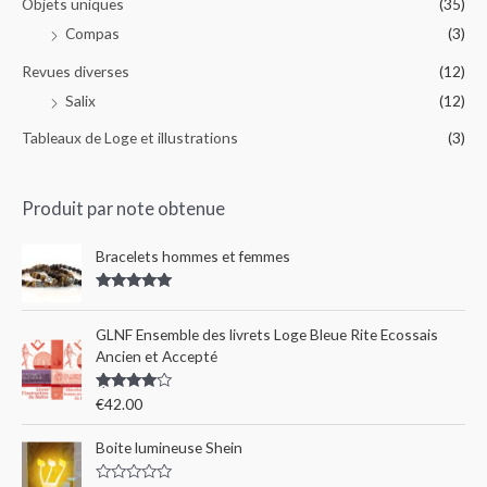
Objets uniques
(35)
Compas
(3)
Revues diverses
(12)
Salix
(12)
Tableaux de Loge et illustrations
(3)
Produit par note obtenue
Bracelets hommes et femmes
Rated
5.00
out of 5
GLNF Ensemble des livrets Loge Bleue Rite Ecossais
Ancien et Accepté
Rated
€
42.00
4.00
out
of 5
Boite lumineuse Shein