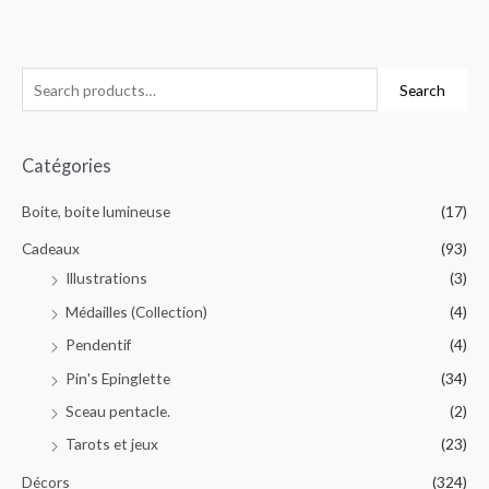
0
out
of
5
Search
Catégories
Boite, boite lumineuse
(17)
Cadeaux
(93)
Illustrations
(3)
Médailles (Collection)
(4)
Pendentif
(4)
Pin's Epinglette
(34)
Sceau pentacle.
(2)
Tarots et jeux
(23)
Décors
(324)