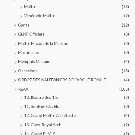
Maître
(13)
Vénérable Maître
(9)
Gants
(12)
GLNF Officiers
(8)
Maitre Maçon de la Marque
(8)
Martinisme
(3)
Memphis Misraïm
(4)
Occasions
(13)
ORDRE DES NAUTONIERS DE L'ARCHE ROYALE
(4)
REAA
(105)
10. Illustre des 15.
(2)
11. Sublime Ch:. Elu
(3)
12. Grand Maître Architecte
(4)
13. Chev. Royal Arch
(2)
14. Grand E:. V:. S:.
(9)