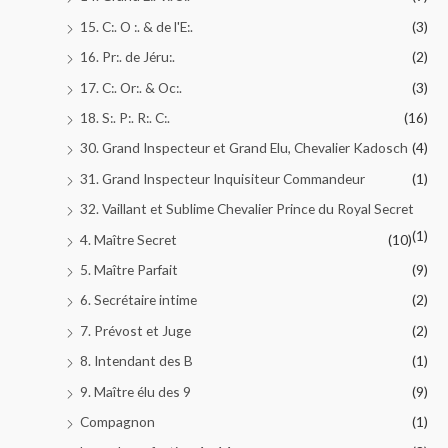
15. C:. O :. & de l'E:.
(3)
16. Pr:. de Jéru:.
(2)
17. C:. Or:. & Oc:.
(3)
18. S:. P:. R:. C:.
(16)
30. Grand Inspecteur et Grand Elu, Chevalier Kadosch
(4)
31. Grand Inspecteur Inquisiteur Commandeur
(1)
32. Vaillant et Sublime Chevalier Prince du Royal Secret
(1)
4. Maître Secret
(10)
5. Maître Parfait
(9)
6. Secrétaire intime
(2)
7. Prévost et Juge
(2)
8. Intendant des B
(1)
9. Maître élu des 9
(9)
Compagnon
(1)