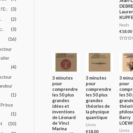
Jean-L
of
DEBRE
5
l'E:.
(3)
Laure
KUPF
.
(2)
Neufs
c:.
(3)
€
18.00
(16)
Rated
0
ecteur
out
of
alier
5
(4)
ecteur
3 minutes
3 minutes
3 minu
pour
pour
pour
andeur
comprendre
comprendre
compr
les 50 plus
les 50 plus
les 50
(1)
grandes
grandes
grand
 Prince
idées et
théories de
théori
inventions
la physique
philos
(1)
de Léonard
quantique
Barry
de Vinci
LOEW
et
(10)
Livres
Marina
Livres
€
18.00