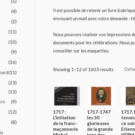
(5)
Il est possible de retenir un livre (rubriq
(4)
envoyant un mail avec votre demande : tit
(2)
(11)
Nous pouvons réaliser vos impressions de
(10)
documents pour les célébrations. Nous p
conseiller sur les maquettes.
(9)
(16)
Showing 1–12 of 1603 results
nard
(11)
(23)
(13)
tre
(9)
1717 :
1717-1747
1717,
(12)
L’initiation
les 30
tenon
(8)
de la franc-
glorieuses
ce soir
maçonnerie
de la grande
Etien
la
Michel
loge des
HERM