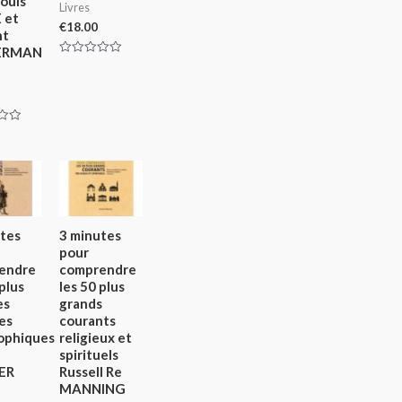
ouis
Livres
 et
€
18.00
nt
ERMAN
Rated
0
out
of
5
tes
3 minutes
pour
endre
comprendre
 plus
les 50 plus
es
grands
es
courants
ophiques
religieux et
spirituels
ER
Russell Re
MANNING