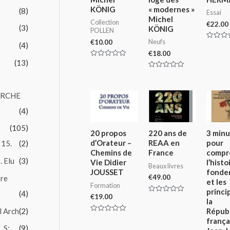
KÖNIG
« modernes »
(8)
Essai
Michel
Collection
€
22.00
(3)
KÖNIG
POLLEN
Neufs
€
10.00
(4)
Rated
0
€
18.00
out
(13)
Rated
of
0
5
Rated
out
0
of
out
5
of
ARCHE
5
(4)
(105)
20 propos
220 ans de
3 minu
d’Orateur –
REAA en
pour
 15.
(2)
Chemins de
France
compr
. Elu
(3)
Vie Didier
l’histo
Beaux livres
JOUSSET
fonde
€
49.00
tre
et les
Formation
princi
(4)
€
19.00
Rated
la
0
l Arch
(2)
Répub
out
of
Rated
frança
5
0
 S:.
(9)
out