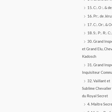
15. C:. O :. & de 
16. Pr:. de Jéru:
17. C:. Or:. & O
18. S:. P:. R:. C:.
30. Grand Insp
et Grand Elu, Chev
Kadosch
31. Grand Insp
Inquisiteur Comm
32. Vaillant et
Sublime Chevalier
du Royal Secret
4. Maître Secr