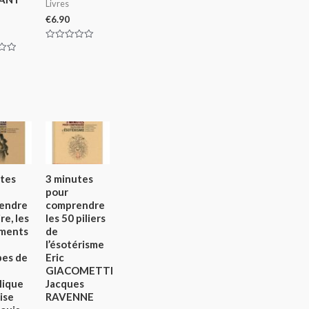
Livres
€
6.90
Rated
0
out
of
5
tes
3 minutes
pour
endre
comprendre
ire, les
les 50 piliers
ments
de
l’ésotérisme
pes de
Eric
GIACOMETTI
lique
Jacques
ise
RAVENNE