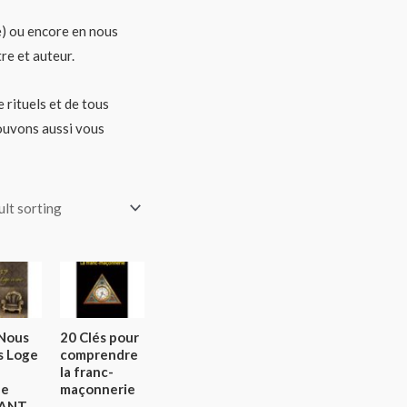
ue) ou encore en nous
re et auteur.
 rituels et de tous
ouvons aussi vous
 Nous
20 Clés pour
s Loge
comprendre
la franc-
ne
maçonnerie
ANT