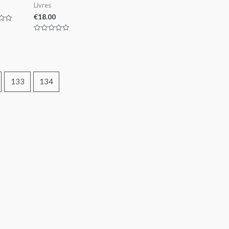
Livres
€
18.00
Rated
0
out
of
5
133
134