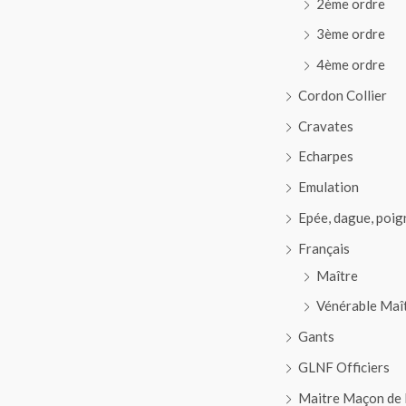
2ème ordre
3ème ordre
4ème ordre
Cordon Collier
Cravates
Echarpes
Emulation
Epée, dague, poig
Français
Maître
Vénérable Maî
Gants
GLNF Officiers
Maitre Maçon de 