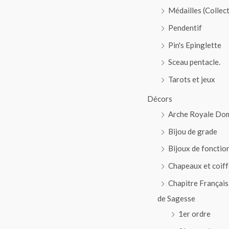
Médailles (Collec
Pendentif
Pin's Epinglette
Sceau pentacle.
Tarots et jeux
Décors
Arche Royale Do
Bijou de grade
Bijoux de fonctio
Chapeaux et coiff
Chapitre Français
de Sagesse
1er ordre