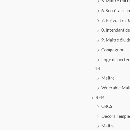
5. Maître Parfa
6. Secrétaire i
7. Prévost et 
8. Intendant d
9. Maître élu d
Compagnon
Loge de perfec
14
Maître
Vénérable Maî
RER
CBCS
Décors Temple
Maître