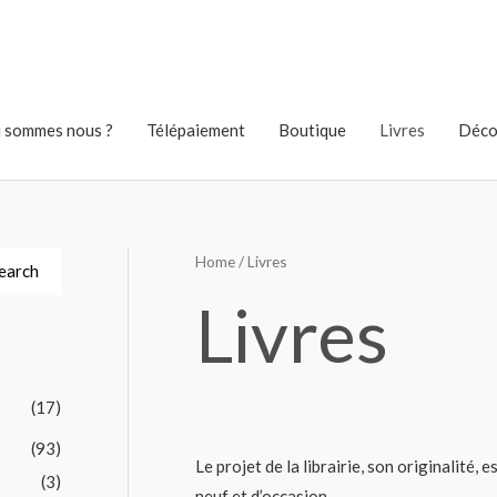
 sommes nous ?
Télépaiement
Boutique
Livres
Déco
Home
/ Livres
earch
Livres
(17)
(93)
Le projet de la librairie, son originalité, 
(3)
neuf et d’occasion.