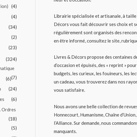
tion)
(4)
Librairie spécialisée et artisanale, à taill
(4)
Décors vous fait découvrir ses choix et 
(34)
régulièrement sont organisés des rencon
(2)
en être informé, consultez le site, rubriqu
(23)
Livres & Décors propose des centaines de
(324)
d’occasion et épuisés, des « reprint » pour
matique
budgets, les curieux, les fouineurs, les le
(7)
(6)
un cadeau, vous trouverez dans nos rayon
n
(24)
vous satisfaire.
es
(6)
Nous avons une belle collection de revues 
. Ordres
Honnecourt, Humanisme, Chaîne d’Union, 
(18)
l’Alliance. Sur demande, nous commandon
(5)
manquants.