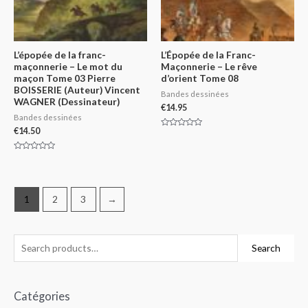
L’épopée de la franc-
L’Épopée de la Franc-
maçonnerie – Le mot du
Maçonnerie – Le rêve
maçon Tome 03 Pierre
d’orient Tome 08
BOISSERIE (Auteur) Vincent
Bandes dessinées
WAGNER (Dessinateur)
€
14.95
Bandes dessinées
€
14.50
Rated
0
out
of
Rated
5
0
out
of
5
1
2
3
→
Search
Catégories