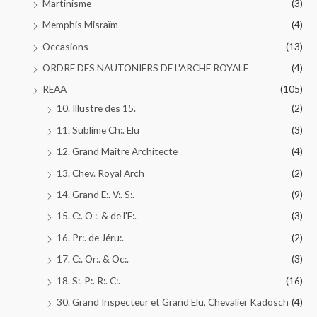
Martinisme
(3)
Memphis Misraïm
(4)
Occasions
(13)
ORDRE DES NAUTONIERS DE L'ARCHE ROYALE
(4)
REAA
(105)
10. Illustre des 15.
(2)
11. Sublime Ch:. Elu
(3)
12. Grand Maître Architecte
(4)
13. Chev. Royal Arch
(2)
14. Grand E:. V:. S:.
(9)
15. C:. O :. & de l'E:.
(3)
16. Pr:. de Jéru:.
(2)
17. C:. Or:. & Oc:.
(3)
18. S:. P:. R:. C:.
(16)
30. Grand Inspecteur et Grand Elu, Chevalier Kadosch
(4)