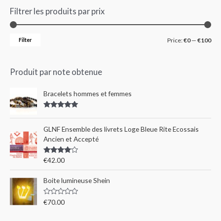
Filtrer les produits par prix
Filter
Price:
€0
—
€100
Produit par note obtenue
Bracelets hommes et femmes
Rated
5.00
out of 5
GLNF Ensemble des livrets Loge Bleue Rite Ecossais
Ancien et Accepté
Rated
€
42.00
4.00
out
of 5
Boite lumineuse Shein
R
€
70.00
a
t
e