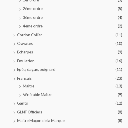
2ème ordre
(5)
3ème ordre
(4)
4ème ordre
(2)
Cordon Collier
(11)
Cravates
(10)
Echarpes
(9)
Emulation
(16)
Epée, dague, poignard
(11)
Français
(23)
Maître
(13)
Vénérable Maître
(9)
Gants
(12)
GLNF Officiers
(8)
Maitre Maçon de la Marque
(8)