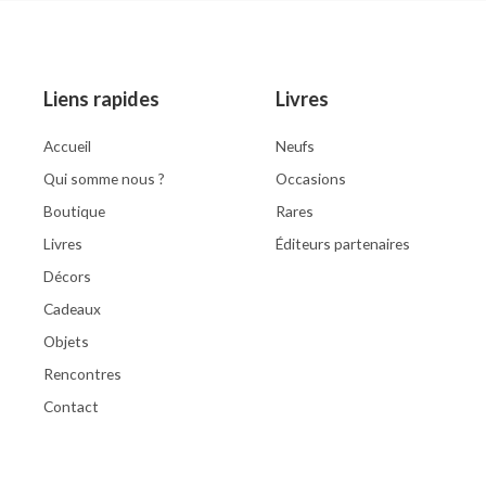
d
0
o
u
t
o
Liens rapides
Livres
f
5
Accueil
Neufs
Qui somme nous ?
Occasions
Boutique
Rares
Livres
Éditeurs partenaires
Décors
Cadeaux
Objets
Rencontres
Contact