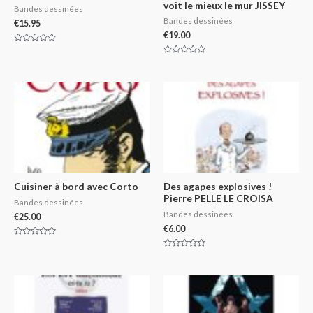
voit le mieux le mur JISSEY
Bandes dessinées
Bandes dessinées
€
15.95
€
19.00
Rated
0
Rated
out
0
of
out
5
of
5
Cuisiner à bord avec Corto
Des agapes explosives !
Pierre PELLE LE CROISA
Bandes dessinées
Bandes dessinées
€
25.00
€
6.00
Rated
0
Rated
out
0
of
out
5
of
5