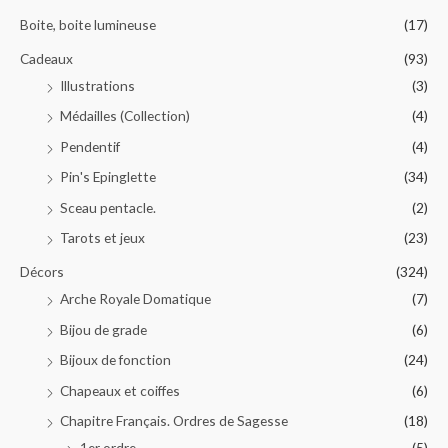
Boite, boite lumineuse
(17)
Cadeaux
(93)
Illustrations
(3)
Médailles (Collection)
(4)
Pendentif
(4)
Pin's Epinglette
(34)
Sceau pentacle.
(2)
Tarots et jeux
(23)
Décors
(324)
Arche Royale Domatique
(7)
Bijou de grade
(6)
Bijoux de fonction
(24)
Chapeaux et coiffes
(6)
Chapitre Français. Ordres de Sagesse
(18)
1er ordre
(5)