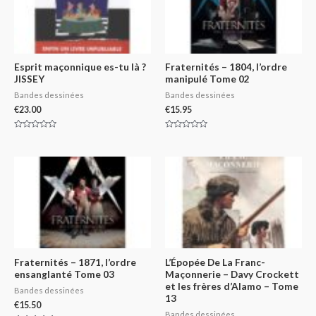
Esprit maçonnique es-tu là ?
Fraternités – 1804, l’ordre
JISSEY
manipulé Tome 02
Bandes dessinées
Bandes dessinées
€
23.00
€
15.95
Rated
Rated
0
0
out
out
of
of
5
5
Fraternités – 1871, l’ordre
L’Épopée De La Franc-
ensanglanté Tome 03
Maçonnerie – Davy Crockett
et les frères d’Alamo – Tome
Bandes dessinées
13
€
15.50
Bandes dessinées