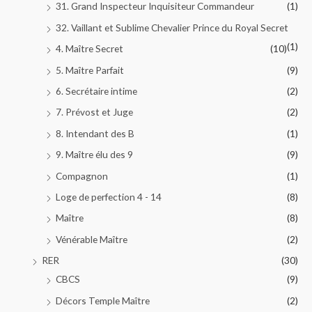
31. Grand Inspecteur Inquisiteur Commandeur
(1)
32. Vaillant et Sublime Chevalier Prince du Royal Secret
(1)
4. Maître Secret
(10)
5. Maître Parfait
(9)
6. Secrétaire intime
(2)
7. Prévost et Juge
(2)
8. Intendant des B
(1)
9. Maître élu des 9
(9)
Compagnon
(1)
Loge de perfection 4 - 14
(8)
Maître
(8)
Vénérable Maître
(2)
RER
(30)
CBCS
(9)
Décors Temple Maître
(2)