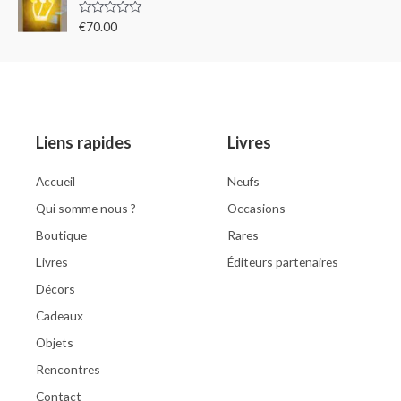
R
€
70.00
a
t
e
d
0
o
u
t
o
Liens rapides
Livres
f
5
Accueil
Neufs
Qui somme nous ?
Occasions
Boutique
Rares
Livres
Éditeurs partenaires
Décors
Cadeaux
Objets
Rencontres
Contact