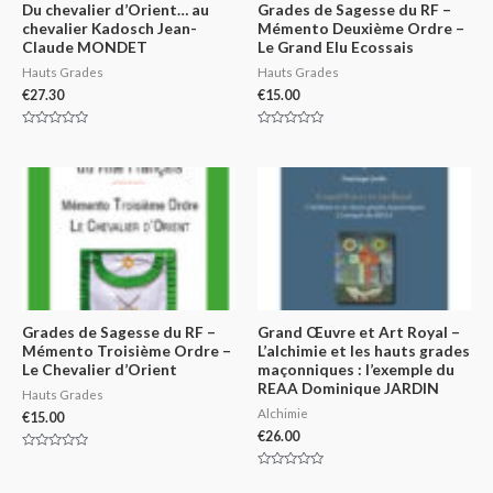
Du chevalier d’Orient… au
Grades de Sagesse du RF –
chevalier Kadosch Jean-
Mémento Deuxième Ordre –
Claude MONDET
Le Grand Elu Ecossais
Hauts Grades
Hauts Grades
€
27.30
€
15.00
Rated
Rated
0
0
out
out
of
of
5
5
Grades de Sagesse du RF –
Grand Œuvre et Art Royal –
Mémento Troisième Ordre –
L’alchimie et les hauts grades
Le Chevalier d’Orient
maçonniques : l’exemple du
REAA Dominique JARDIN
Hauts Grades
Alchimie
€
15.00
€
26.00
Rated
0
Rated
out
0