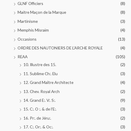
GLNF Officiers
(8)
Maitre Maçon de la Marque
(8)
Martinisme
(3)
Memphis Misraïm
(4)
Occasions
(13)
ORDRE DES NAUTONIERS DE L'ARCHE ROYALE
(4)
REAA
(105)
10. Illustre des 15.
(2)
11. Sublime Ch:. Elu
(3)
12. Grand Maître Architecte
(4)
13. Chev. Royal Arch
(2)
14. Grand E:. V:. S:.
(9)
15. C:. O :. & de l'E:.
(3)
16. Pr:. de Jéru:.
(2)
17. C:. Or:. & Oc:.
(3)