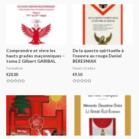
of
out
5
of
5
Comprendre et vivre les
De la queste spirituelle à
hauts grades maçonniques –
l’oeuvre au rouge Daniel
tome 2 Gilbert GARIBAL
BERESNIAK
Formation
Hauts Grades
€
20.00
€
9.50
Rated
Rated
0
0
out
out
of
of
5
5