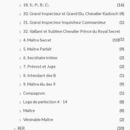
18. S:. P:. R:. C:.
(16)
30. Grand Inspecteur et Grand Elu, Chevalier Kadosch
(4)
31. Grand Inspecteur Inquisiteur Commandeur
(1)
32. Vaillant et Sublime Chevalier Prince du Royal Secret
(1)
4. Maître Secret
(10)
5. Maître Parfait
(9)
6. Secrétaire intime
(2)
7. Prévost et Juge
(2)
8. Intendant des B
(1)
9. Maître élu des 9
(9)
Compagnon
(1)
Loge de perfection 4 - 14
(8)
Maître
(8)
Vénérable Maître
(2)
RER
(30)