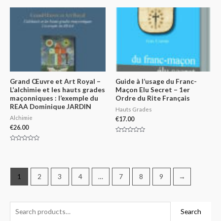
of
out
5
of
5
Grand Œuvre et Art Royal –
Guide à l’usage du Franc-
L’alchimie et les hauts grades
Maçon Elu Secret – 1er
maçonniques : l’exemple du
Ordre du Rite Français
REAA Dominique JARDIN
Hauts Grades
Alchimie
€
17.00
€
26.00
Rated
0
Rated
out
0
of
out
5
of
5
1
2
3
4
…
7
8
9
→
Search