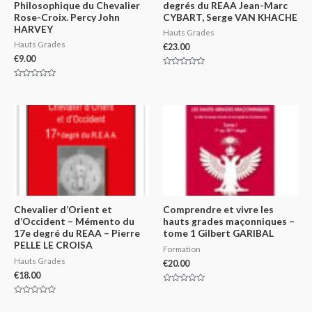
Philosophique du Chevalier
degrés du REAA Jean-Marc
Rose-Croix. Percy John
CYBART, Serge VAN KHACHE
HARVEY
Hauts Grades
Hauts Grades
€
23.00
€
9.00
Rated
0
Rated
out
0
of
out
5
of
5
Chevalier d’Orient et
Comprendre et vivre les
d’Occident – Mémento du
hauts grades maçonniques –
17e degré du REAA – Pierre
tome 1 Gilbert GARIBAL
PELLE LE CROISA
Formation
Hauts Grades
€
20.00
€
18.00
Rated
0
Rated
out
0