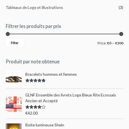
Tableaux de Loge et illustrations
(3)
Filtrer les produits par prix
Filter
Price:
€0
—
€300
Produit par note obtenue
Bracelets hommes et femmes
Rated
5.00
out of 5
GLNF Ensemble des livrets Loge Bleue Rite Ecossais
Ancien et Accepté
Rated
€
42.00
4.00
out
of 5
Boite lumineuse Shein