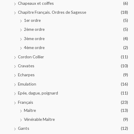
Chapeaux et coiffes
(6)
Chapitre Français. Ordres de Sagesse
(18)
1er ordre
(5)
2ème ordre
(5)
3ème ordre
(4)
4ème ordre
(2)
Cordon Collier
(11)
Cravates
(10)
Echarpes
(9)
Emulation
(16)
Epée, dague, poignard
(11)
Français
(23)
Maître
(13)
Vénérable Maître
(9)
Gants
(12)