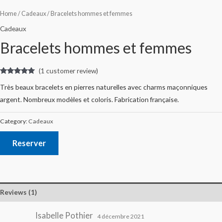
Home
/
Cadeaux
/ Bracelets hommes et femmes
Cadeaux
Bracelets hommes et femmes
(
1
customer review)
Rated
1
5.00
Très beaux bracelets en pierres naturelles avec charms maçonniques
out of 5
based on
argent. Nombreux modèles et coloris. Fabrication française.
customer
rating
Category:
Cadeaux
Reserver
Reviews (1)
Isabelle Pothier
4 décembre 2021