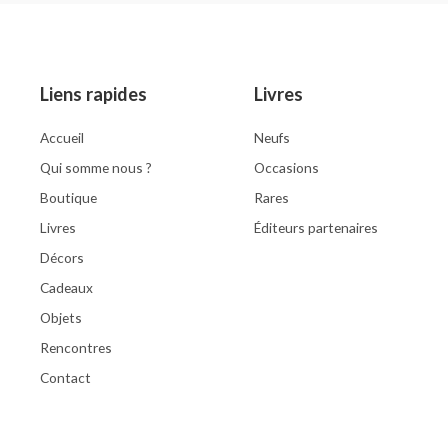
of
of
5
5
Liens rapides
Livres
Accueil
Neufs
Qui somme nous ?
Occasions
Boutique
Rares
Livres
Éditeurs partenaires
Décors
Cadeaux
Objets
Rencontres
Contact