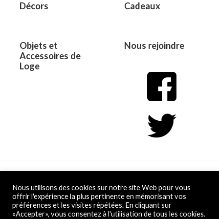
Décors
Cadeaux
Objets et
Nous rejoindre
Accessoires de
Loge
Copyright © 2026 L&D
Nous utilisons des cookies sur notre site Web pour vous
offrir l'expérience la plus pertinente en mémorisant vos
préférences et les visites répétées. En cliquant sur
Powered by L&D
«Accepter», vous consentez à l'utilisation de tous les cookies.