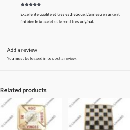
Rated
5
out
Excellente qualité et très esthétique. L’anneau en argent
of 5
fini bien le bracelet et le rend très original.
Add a review
You must be
logged in
to post a review.
Related products