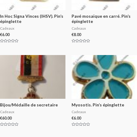
In Hoc Signa Vinces (IHSV). Pin’s
Pavé mosaïque en carré. Pin’s
épinglette
épinglette
Cadeaux
Cadeaux
€
6.00
€
8.00
Rated
Rated
0
0
out
out
of
of
5
5
Bijou/Médaille de secretaire
Myosotis. Pin’s épinglette
Cadeaux
Cadeaux
€
60.00
€
6.00
Rated
Rated
0
0
out
out