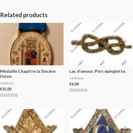
Related products
Médaille Chapitre la Sincère
Lac d’amour. Pin’s épinglette.
Union
Cadeaux
Cadeaux
€
6.00
€
35.00
Rated
0
Rated
out
0
of
out
5
of
5