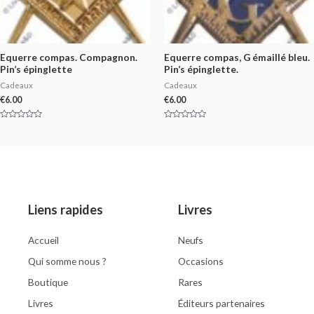
Equerre compas. Compagnon.
Equerre compas, G émaillé bleu.
Pin’s épinglette
Pin’s épinglette.
Cadeaux
Cadeaux
€
6.00
€
6.00
Rated
Rated
0
0
out
out
of
of
5
5
Liens rapides
Livres
Accueil
Neufs
Qui somme nous ?
Occasions
Boutique
Rares
Livres
Éditeurs partenaires