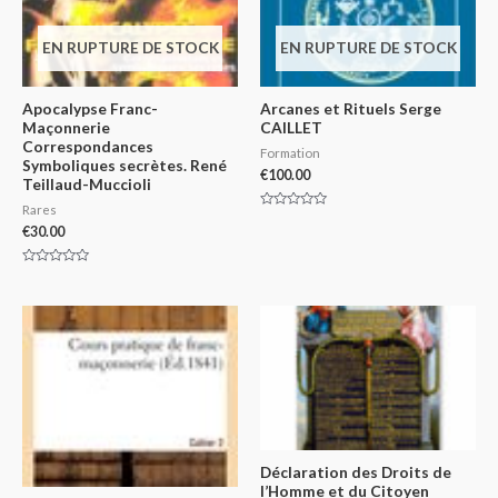
EN RUPTURE DE STOCK
EN RUPTURE DE STOCK
Apocalypse Franc-
Arcanes et Rituels Serge
Maçonnerie
CAILLET
Correspondances
Formation
Symboliques secrètes. René
€
100.00
Teillaud-Muccioli
Rares
Rated
0
€
30.00
out
of
5
Rated
0
out
of
5
Déclaration des Droits de
l’Homme et du Citoyen