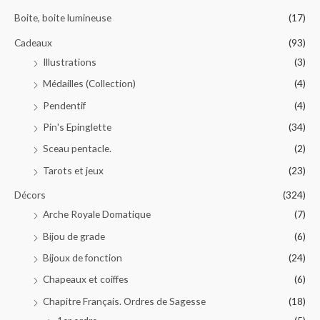
Boite, boite lumineuse
(17)
Cadeaux
(93)
Illustrations
(3)
Médailles (Collection)
(4)
Pendentif
(4)
Pin's Epinglette
(34)
Sceau pentacle.
(2)
Tarots et jeux
(23)
Décors
(324)
Arche Royale Domatique
(7)
Bijou de grade
(6)
Bijoux de fonction
(24)
Chapeaux et coiffes
(6)
Chapitre Français. Ordres de Sagesse
(18)