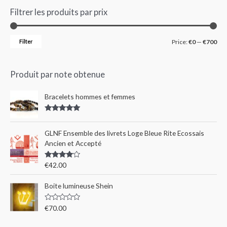
Filtrer les produits par prix
Filter
Price:
€0
—
€700
Produit par note obtenue
Bracelets hommes et femmes
Rated
5.00
out of 5
GLNF Ensemble des livrets Loge Bleue Rite Ecossais
Ancien et Accepté
Rated
€
42.00
4.00
out
of 5
Boite lumineuse Shein
R
€
70.00
a
t
e