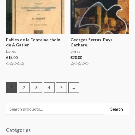
Fables de la Fontaine choix
Georges Serrus. Pays
de A Gazier
Cathare.
Livres
Livres
€
15.00
€
20.00
Rated
Rated
0
0
out
out
of
of
5
5
1
2
3
4
5
→
Search
Catégories