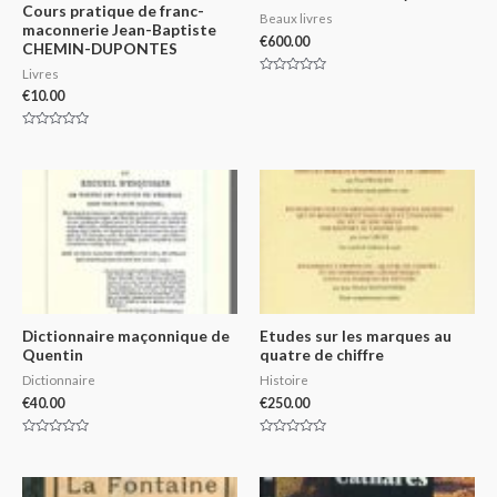
Cours pratique de franc-
Beaux livres
maconnerie Jean-Baptiste
€
600.00
CHEMIN-DUPONTES
Livres
Rated
€
10.00
0
out
of
5
Rated
0
out
of
5
Dictionnaire maçonnique de
Etudes sur les marques au
Quentin
quatre de chiffre
Dictionnaire
Histoire
€
40.00
€
250.00
Rated
Rated
0
0
out
out
of
of
5
5