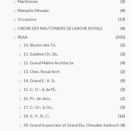
Martinisme
(3)
Memphis Misraïm
(4)
Occasions
(13)
ORDRE DES NAUTONIERS DE L'ARCHE ROYALE
(4)
REAA
(105)
10. Illustre des 15.
(2)
11. Sublime Ch:. Elu
(3)
12. Grand Maître Architecte
(4)
13. Chev. Royal Arch
(2)
14. Grand E:. V:. S:.
(9)
15. C:. O :. & de l'E:.
(3)
16. Pr:. de Jéru:.
(2)
17. C:. Or:. & Oc:.
(3)
18. S:. P:. R:. C:.
(16)
30. Grand Inspecteur et Grand Elu, Chevalier Kadosch
(4)