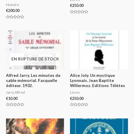
Histoire
€
250.00
€
200.00
Rated
0
Rated
out
0
of
out
5
of
5
EN RUPTURE DE STOCK
Alfred Jarry. Les minutes de
Alice Joly. Un mystique
sable mémorial. Fasquelle
Lyonnais. Jean Baptite
éditeur. 1932.
Willermoz. Editions Télètes
Jarry Alfred
Livres
€
10.00
€
250.00
Rated
Rated
0
0
out
out
of
of
5
5