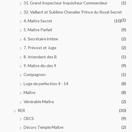
31. Grand Inspecteur Inquisiteur Commandeur
(1)
32. Vaillant et Sublime Chevalier Prince du Royal Secret
(1)
4. Maître Secret
(10)
5. Maître Parfait
(9)
6. Secrétaire intime
(2)
7. Prévost et Juge
(2)
8. Intendant des B
(1)
9. Maître élu des 9
(9)
Compagnon
(1)
Loge de perfection 4 - 14
(8)
Maître
(8)
Vénérable Maître
(2)
RER
(30)
CBCS
(9)
Décors Temple Maître
(2)