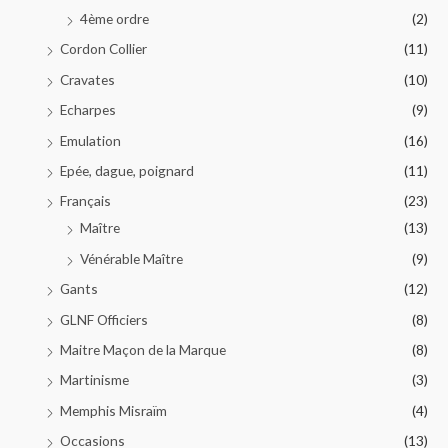
4ème ordre
(2)
Cordon Collier
(11)
Cravates
(10)
Echarpes
(9)
Emulation
(16)
Epée, dague, poignard
(11)
Français
(23)
Maître
(13)
Vénérable Maître
(9)
Gants
(12)
GLNF Officiers
(8)
Maitre Maçon de la Marque
(8)
Martinisme
(3)
Memphis Misraïm
(4)
Occasions
(13)