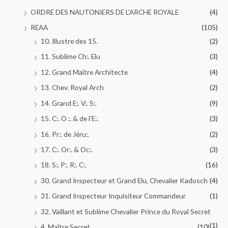
ORDRE DES NAUTONIERS DE L'ARCHE ROYALE
(4)
REAA
(105)
10. Illustre des 15.
(2)
11. Sublime Ch:. Elu
(3)
12. Grand Maître Architecte
(4)
13. Chev. Royal Arch
(2)
14. Grand E:. V:. S:.
(9)
15. C:. O :. & de l'E:.
(3)
16. Pr:. de Jéru:.
(2)
17. C:. Or:. & Oc:.
(3)
18. S:. P:. R:. C:.
(16)
30. Grand Inspecteur et Grand Elu, Chevalier Kadosch
(4)
31. Grand Inspecteur Inquisiteur Commandeur
(1)
32. Vaillant et Sublime Chevalier Prince du Royal Secret
(1)
4. Maître Secret
(10)