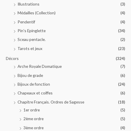
Illustrations
(3)
Médailles (Collection)
(4)
Pendentif
(4)
Pin's Epinglette
(34)
Sceau pentacle.
(2)
Tarots et jeux
(23)
Décors
(324)
Arche Royale Domatique
(7)
Bijou de grade
(6)
Bijoux de fonction
(24)
Chapeaux et coiffes
(6)
Chapitre Français. Ordres de Sagesse
(18)
1er ordre
(5)
2ème ordre
(5)
3ème ordre
(4)