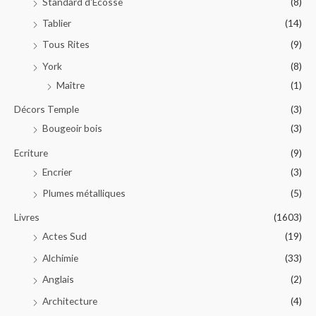
Standard d'Ecosse
(8)
Tablier
(14)
Tous Rites
(9)
York
(8)
Maître
(1)
Décors Temple
(3)
Bougeoir bois
(3)
Ecriture
(9)
Encrier
(3)
Plumes métalliques
(5)
Livres
(1603)
Actes Sud
(19)
Alchimie
(33)
Anglais
(2)
Architecture
(4)