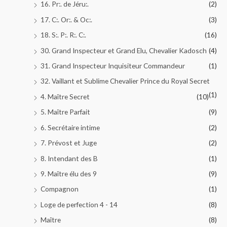
16. Pr:. de Jéru:.
(2)
17. C:. Or:. & Oc:.
(3)
18. S:. P:. R:. C:.
(16)
30. Grand Inspecteur et Grand Elu, Chevalier Kadosch
(4)
31. Grand Inspecteur Inquisiteur Commandeur
(1)
32. Vaillant et Sublime Chevalier Prince du Royal Secret
(1)
4. Maître Secret
(10)
5. Maître Parfait
(9)
6. Secrétaire intime
(2)
7. Prévost et Juge
(2)
8. Intendant des B
(1)
9. Maître élu des 9
(9)
Compagnon
(1)
Loge de perfection 4 - 14
(8)
Maître
(8)