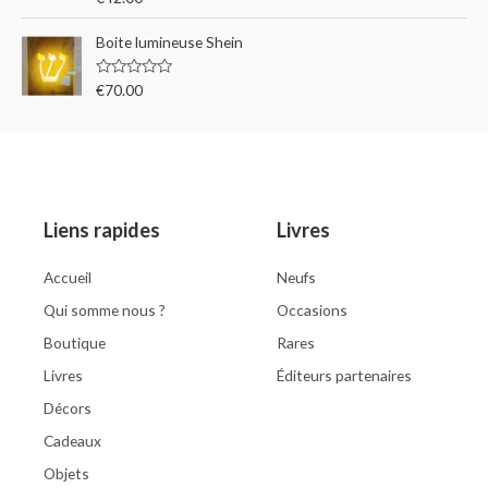
4.00
out
of 5
Boite lumineuse Shein
R
€
70.00
a
t
e
d
0
o
u
t
o
Liens rapides
Livres
f
5
Accueil
Neufs
Qui somme nous ?
Occasions
Boutique
Rares
Livres
Éditeurs partenaires
Décors
Cadeaux
Objets