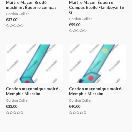
Maître Maçon Brodé
Maître Maçon Équerre
machine : Équerre compas
Compas Etoile Flamboyante
G
Cordon Collier
Cordon Collier
€
37.00
€
55.00
Rated
0
Rated
out
0
of
out
5
of
5
Cordon maçonnique moiré .
Cordon maçonnique moiré.
Memphis Misraïm
Memphis Misraïm
Cordon Collier
Cordon Collier
€
33.00
€
40.00
Rated
Rated
0
0
out
out
of
of
5
5