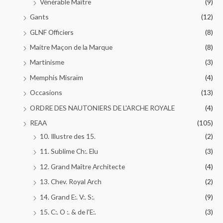
Vénérable Maître
(9)
Gants
(12)
GLNF Officiers
(8)
Maitre Maçon de la Marque
(8)
Martinisme
(3)
Memphis Misraïm
(4)
Occasions
(13)
ORDRE DES NAUTONIERS DE L'ARCHE ROYALE
(4)
REAA
(105)
10. Illustre des 15.
(2)
11. Sublime Ch:. Elu
(3)
12. Grand Maître Architecte
(4)
13. Chev. Royal Arch
(2)
14. Grand E:. V:. S:.
(9)
15. C:. O :. & de l'E:.
(3)