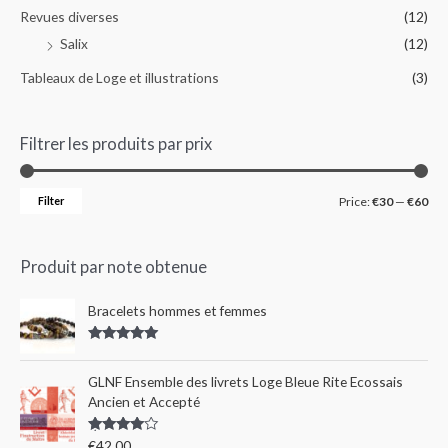
Revues diverses
(12)
Salix
(12)
Tableaux de Loge et illustrations
(3)
Filtrer les produits par prix
Filter
Price:
€30
—
€60
Produit par note obtenue
Bracelets hommes et femmes
Rated
5.00
out of 5
GLNF Ensemble des livrets Loge Bleue Rite Ecossais
Ancien et Accepté
Rated
€
42.00