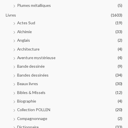
Plumes métalliques
(5)
Livres
(1603)
Actes Sud
(19)
Alchimie
(33)
Anglais
(2)
Architecture
(4)
Aventure mystérieuse
(4)
Bande dessinée
(9)
Bandes dessinées
(34)
Beaux livres
(30)
Bibles & Missels
(12)
Biographie
(4)
Collection POLLEN
(20)
Compagnonnage
(2)
Dictionnaire
(33)