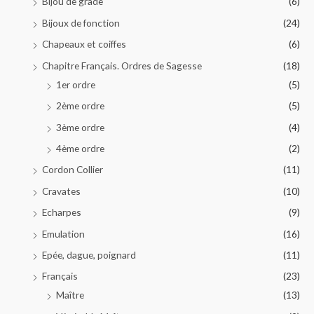
Bijou de grade
(6)
Bijoux de fonction
(24)
Chapeaux et coiffes
(6)
Chapitre Français. Ordres de Sagesse
(18)
1er ordre
(5)
2ème ordre
(5)
3ème ordre
(4)
4ème ordre
(2)
Cordon Collier
(11)
Cravates
(10)
Echarpes
(9)
Emulation
(16)
Epée, dague, poignard
(11)
Français
(23)
Maître
(13)