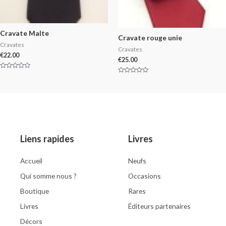
Cravate Malte
Cravate rouge unie
Cravates
Cravates
€
22.00
€
25.00
Rated
Rated
0
0
out
out
of
of
5
5
Liens rapides
Livres
Accueil
Neufs
Qui somme nous ?
Occasions
Boutique
Rares
Livres
Éditeurs partenaires
Décors