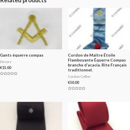
Gants équerre compas
Cordon de Maître Étoile
Flamboyante Équerre Compas
Décors
branche d’acacia. Rite Français
€
15.00
traditionnel.
Cordon Collier
Rated
0
€
50.00
out
of
5
Rated
0
out
of
5