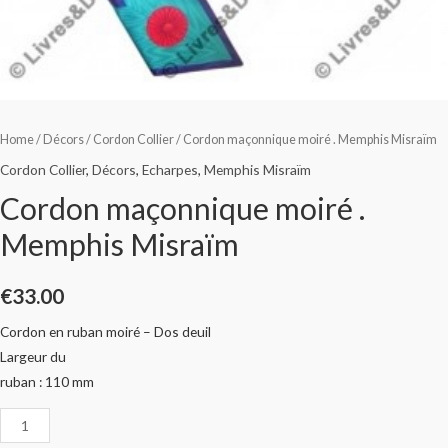
Home
/
Décors
/
Cordon Collier
/ Cordon maçonnique moiré . Memphis Misraïm
Cordon Collier
,
Décors
,
Echarpes
,
Memphis Misraïm
Cordon maçonnique moiré .
Memphis Misraïm
€
33.00
Cordon en ruban moiré – Dos deuil
Largeur du
ruban : 110 mm