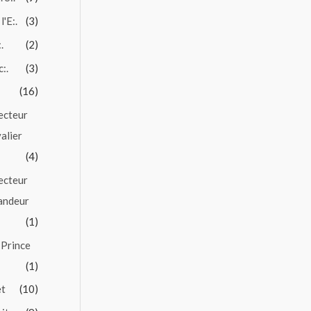
l'E:.
(3)
.
(2)
c:.
(3)
(16)
ecteur
alier
(4)
ecteur
andeur
(1)
 Prince
(1)
et
(10)