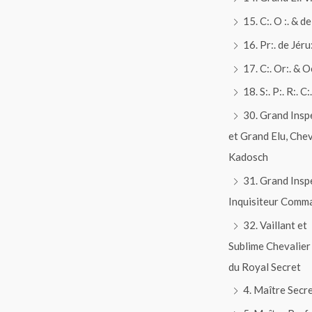
15. C:. O :. & de 
16. Pr:. de Jéru:
17. C:. Or:. & O
18. S:. P:. R:. C:.
30. Grand Insp
et Grand Elu, Chev
Kadosch
31. Grand Insp
Inquisiteur Comm
32. Vaillant et
Sublime Chevalier
du Royal Secret
4. Maître Secr