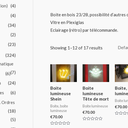
tion)
(4)
Boite en bois 23/28, possibilité d’autres
(4)
Vitre en Plexiglas
(34)
Eclairage (rétro) par télécommande.
(2)
(23)
Showing 1–12 of 17 results
(324)
matique
(7)
(6)
n
(24)
Boite
Boite
Boite,
es
(6)
lumineuse
lumineuse
lumin
Shein
Tête de mort
Boite l
. Ordres
Boite, boite
Boite lumineuse
€
70.00
(18)
lumineuse
€
70.00
€
70.00
Rated
(5)
0
Rated
out
0