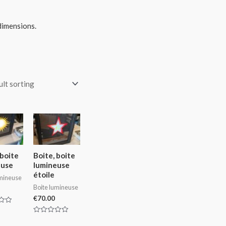
 dimensions.
 boite
Boite, boite
euse
lumineuse
étoile
umineuse
Boite lumineuse
€
70.00
Rated
0