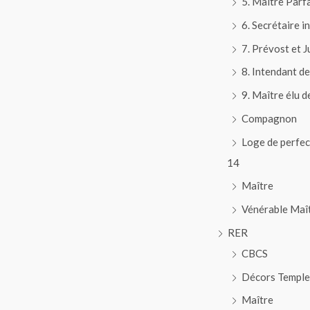
5. Maître Parfa
6. Secrétaire i
7. Prévost et 
8. Intendant d
9. Maître élu d
Compagnon
Loge de perfec
14
Maître
Vénérable Maî
RER
CBCS
Décors Temple
Maître