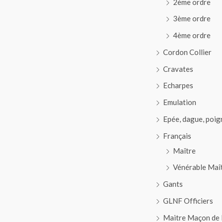
2ème ordre
3ème ordre
4ème ordre
Cordon Collier
Cravates
Echarpes
Emulation
Epée, dague, poig
Français
Maître
Vénérable Maî
Gants
GLNF Officiers
Maitre Maçon de 