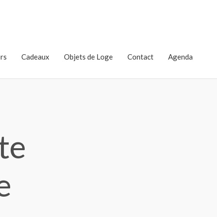
rs
Cadeaux
Objets de Loge
Contact
Agenda
ite
e