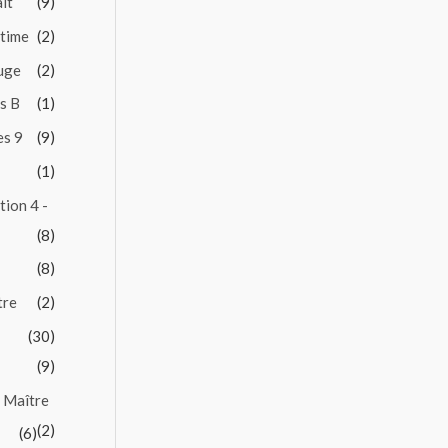
it
(9)
ntime
(2)
Juge
(2)
es B
(1)
es 9
(9)
(1)
tion 4 -
(8)
(8)
tre
(2)
(30)
(9)
 Maître
(2)
(6)