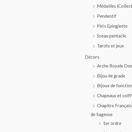
Médailles (Collec
Pendentif
Pin's Epinglette
Sceau pentacle.
Tarots et jeux
Décors
Arche Royale Do
Bijou de grade
Bijoux de fonctio
Chapeaux et coiff
Chapitre Français
de Sagesse
1er ordre