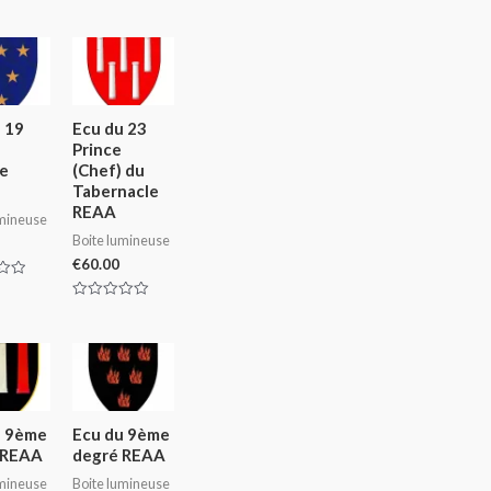
out
of
5
 19
Ecu du 23
Prince
fe
(Chef) du
Tabernacle
REAA
umineuse
Boite lumineuse
€
60.00
Rated
0
out
of
5
u 9ème
Ecu du 9ème
 REAA
degré REAA
umineuse
Boite lumineuse