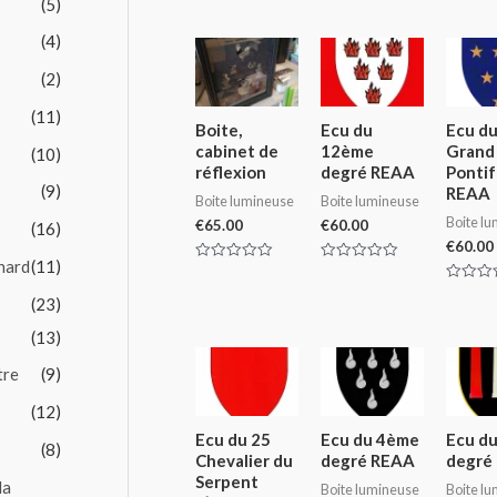
(5)
Rated
of
out
0
5
of
out
5
(4)
of
5
(2)
(11)
Boite,
Ecu du
Ecu du
cabinet de
12ème
Grand
(10)
réflexion
degré REAA
Ponti
(9)
REAA
Boite lumineuse
Boite lumineuse
Boite l
€
65.00
€
60.00
(16)
€
60.00
nard
(11)
Rated
Rated
0
0
Rated
out
out
(23)
0
of
of
out
5
5
of
(13)
5
tre
(9)
(12)
Ecu du 25
Ecu du 4ème
Ecu d
(8)
Chevalier du
degré REAA
degré
Serpent
la
Boite lumineuse
Boite l