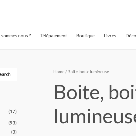
 sommes nous ?
Télépaiement
Boutique
Livres
Déco
Home
/ Boite, boite lumineuse
earch
Boite, bo
lumineus
(17)
(93)
(3)