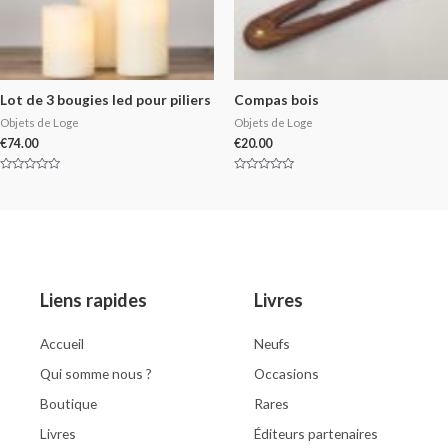
Lot de 3 bougies led pour piliers
Compas bois
Objets de Loge
Objets de Loge
€
74.00
€
20.00
Rated
Rated
0
0
out
out
of
of
5
5
Liens rapides
Livres
Accueil
Neufs
Qui somme nous ?
Occasions
Boutique
Rares
Livres
Éditeurs partenaires