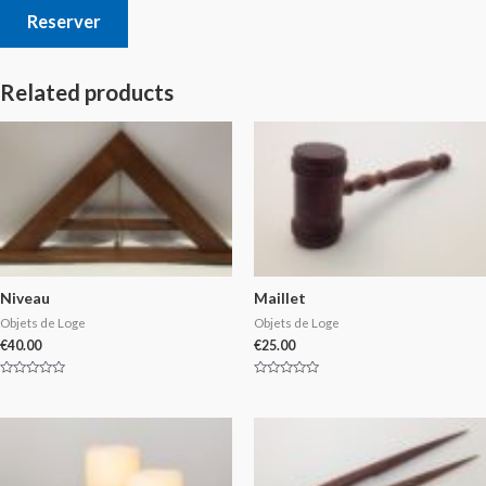
Reserver
Related products
Niveau
Maillet
Objets de Loge
Objets de Loge
€
40.00
€
25.00
Rated
Rated
0
0
out
out
of
of
5
5