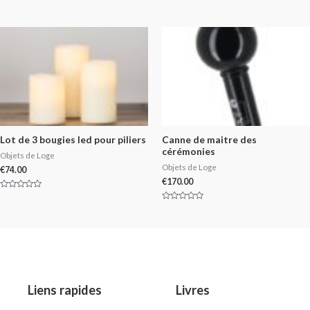
Rated
Rated
0
0
out
out
of
of
5
5
Lot de 3 bougies led pour piliers
Canne de maitre des
cérémonies
Objets de Loge
Objets de Loge
€
74.00
€
170.00
Rated
0
Rated
out
0
of
out
5
of
5
Liens rapides
Livres