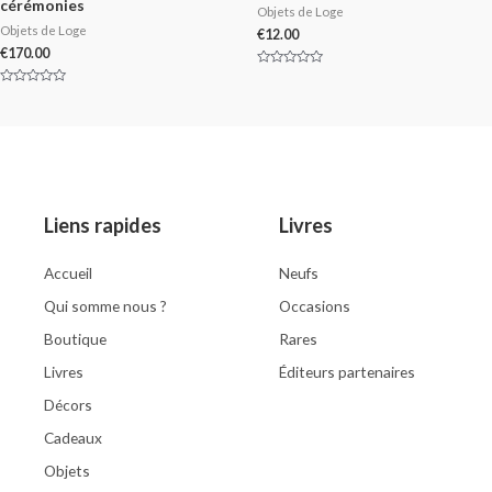
cérémonies
Objets de Loge
Objets de Loge
€
12.00
€
170.00
Rated
0
Rated
out
0
of
out
5
of
5
Liens rapides
Livres
Accueil
Neufs
Qui somme nous ?
Occasions
Boutique
Rares
Livres
Éditeurs partenaires
Décors
Cadeaux
Objets