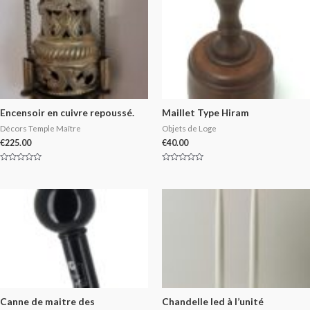
Encensoir en cuivre repoussé.
Maillet Type Hiram
Décors Temple Maître
Objets de Loge
€
225.00
€
40.00
Rated
Rated
0
0
out
out
of
of
5
5
Canne de maitre des
Chandelle led à l’unité