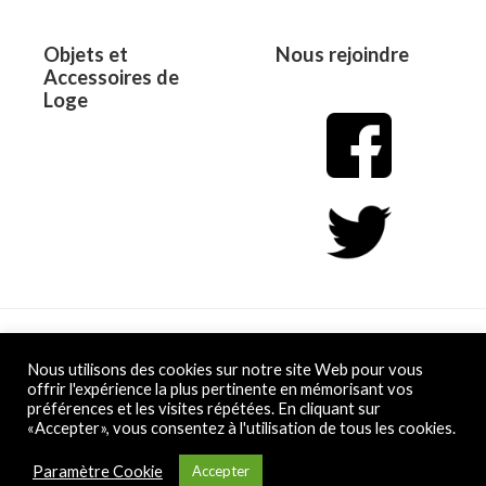
Objets et
Nous rejoindre
Accessoires de
Loge
Copyright © 2026 L&D
Nous utilisons des cookies sur notre site Web pour vous
offrir l'expérience la plus pertinente en mémorisant vos
préférences et les visites répétées. En cliquant sur
Powered by L&D
«Accepter», vous consentez à l'utilisation de tous les cookies.
Conditions Générales de Vente
Paramètre Cookie
Accepter