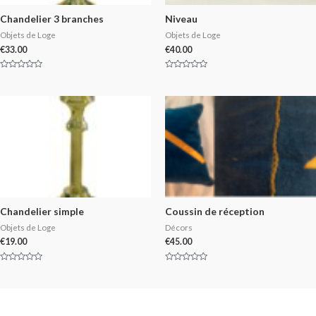
Chandelier 3 branches
Niveau
Objets de Loge
Objets de Loge
€
33.00
€
40.00
Rated
Rated
0
0
out
out
of
of
5
5
Chandelier simple
Coussin de réception
Objets de Loge
Décors
€
19.00
€
45.00
Rated
Rated
0
0
out
out
of
of
5
5