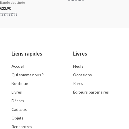
Bande dessinée
Rated
0
€
22.90
out
of
5
Rated
0
out
of
5
Liens rapides
Livres
Accueil
Neufs
Qui somme nous ?
Occasions
Boutique
Rares
Livres
Éditeurs partenaires
Décors
Cadeaux
Objets
Rencontres