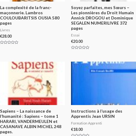
La complexité de la franc-
Soyez parfaites, mes Sœurs –
maçonnerie. Lambros
Les pionnières du Droit Humain
COULOUBARITSIS OUSIA 580
Annick DROGOU et Dominique
pages
SEGALEN NUMERILIVRE 372
pages
Livres
Essai
€
28.00
€
20.00
Rated
0
Rated
out
0
of
out
5
of
5
Sapiens – La naissance de
Instructions à l’usage des
l’humanité : Sapiens – tome 1
Apprentis Jean URSIN
HARARI, VANDERMEULEN et
Formation Apprenti
CASANAVE ALBIN MICHEL 248
€
18.00
pages.