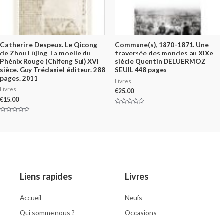
Catherine Despeux. Le Qicong
Commune(s), 1870-1871. Une
de Zhou Lüjing. La moelle du
traversée des mondes au XIXe
Phénix Rouge (Chifeng Sui) XVI
siècle Quentin DELUERMOZ
sièce. Guy Trédaniel éditeur. 288
SEUIL 448 pages
pages. 2011
Livres
Livres
€
25.00
€
15.00
Rated
0
Rated
out
0
of
out
5
of
5
Liens rapides
Livres
Accueil
Neufs
Qui somme nous ?
Occasions