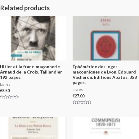
Related products
Hitler et la franc-maçonnerie.
Éphéméride des loges
Arnaud de la Croix. Taillandier
maçonniques de Lyon. Edouard
192 pages.
Vacheron. Editions Abatos. 358
pages.
Livres
Livres
€
8.50
€
27.00
Rated
0
Rated
out
0
of
out
5
of
5