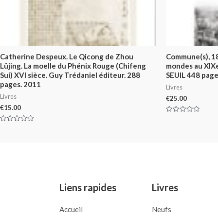
Catherine Despeux. Le Qicong de Zhou
Commune(s), 1
Lüjing. La moelle du Phénix Rouge (Chifeng
mondes au XIX
Sui) XVI sièce. Guy Trédaniel éditeur. 288
SEUIL 448 pag
pages. 2011
Livres
Livres
€
25.00
€
15.00
Rated
0
Rated
out
0
of
out
5
of
5
Liens rapides
Livres
Accueil
Neufs