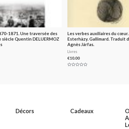
870-1871. Une traversée des
Les verbes auxiliaires du cœur.
e siècle Quentin DELUERMOZ
Esterhàzy. Gallimard. Traduit 
es
Agnès Járfas.
Livres
€
10.00
Rated
0
out
of
5
Décors
Cadeaux
O
A
L