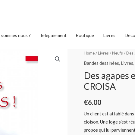
 sommes nous ?
Télépaiement
Boutique
Livres
Déco
Home
/
Livres
/
Neufs
/ Des 
Bandes dessinées
,
Livres
,
Des agapes e
CROISA
€
6.00
Un client est attablé dans
cloison. Une loge s’est réu
propos qui lui parviennen