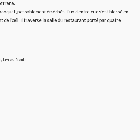
effréné.
banquet, passablement éméchés. L’un d’entre eux s’est blessé en
 de l’œil, il traverse la salle du restaurant porté par quatre
s
,
Livres
,
Neufs