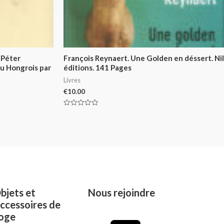
 Péter
François Reynaert. Une Golden en déssert. Nil
du Hongrois par
éditions. 141 Pages
Livres
€
10.00
Rated
0
out
of
5
bjets et
Nous rejoindre
ccessoires de
oge