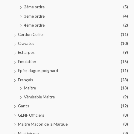
2ème ordre
(5)
3ème ordre
(4)
4ème ordre
(2)
Cordon Collier
(11)
Cravates
(10)
Echarpes
(9)
Emulation
(16)
Epée, dague, poignard
(11)
Français
(23)
Maître
(13)
Vénérable Maître
(9)
Gants
(12)
GLNF Officiers
(8)
Maitre Maçon de la Marque
(8)
Martinisme
(3)