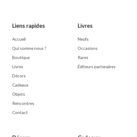
d
0
o
u
t
o
Liens rapides
Livres
f
5
Accueil
Neufs
Qui somme nous ?
Occasions
Boutique
Rares
Livres
Éditeurs partenaires
Décors
Cadeaux
Objets
Rencontres
Contact