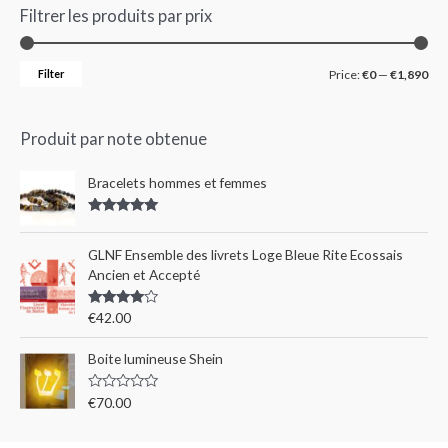
Filtrer les produits par prix
Filter
Price:
€0
—
€1,890
Produit par note obtenue
Bracelets hommes et femmes
Rated
5.00
out of 5
GLNF Ensemble des livrets Loge Bleue Rite Ecossais
Ancien et Accepté
Rated
€
42.00
4.00
out
of 5
Boite lumineuse Shein
R
€
70.00
a
t
e