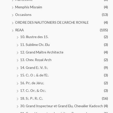
Memphis Misraïm
(4)
Occasions
(13)
ORDRE DES NAUTONIERS DE L'ARCHE ROYALE
(4)
REAA
(105)
10. Illustre des 15.
(2)
11. Sublime Ch:. Elu
(3)
12. Grand Maître Architecte
(4)
13. Chev. Royal Arch
(2)
14. Grand E:. V:. S:.
(9)
15. C:. O :. & de l'E:.
(3)
16. Pr:. de Jéru:.
(2)
17. C:. Or:. & Oc:.
(3)
18. S:. P:. R:. C:.
(16)
30. Grand Inspecteur et Grand Elu, Chevalier Kadosch
(4)