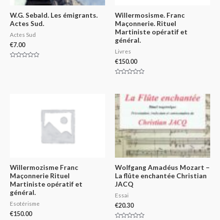
W.G. Sebald. Les émigrants.
Willermosisme. Franc
Actes Sud.
Maçonnerie. Rituel
Martiniste opératif et
Actes Sud
général.
€
7.00
Livres
€
150.00
Rated
0
out
of
Rated
5
0
out
of
5
Willermozisme Franc
Wolfgang Amadéus Mozart –
Maçonnerie Rituel
La flûte enchantée Christian
Martiniste opératif et
JACQ
général.
Essai
Esotérisme
€
20.30
€
150.00