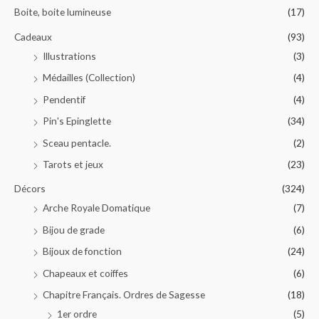
Boite, boite lumineuse
(17)
Cadeaux
(93)
Illustrations
(3)
Médailles (Collection)
(4)
Pendentif
(4)
Pin's Epinglette
(34)
Sceau pentacle.
(2)
Tarots et jeux
(23)
Décors
(324)
Arche Royale Domatique
(7)
Bijou de grade
(6)
Bijoux de fonction
(24)
Chapeaux et coiffes
(6)
Chapitre Français. Ordres de Sagesse
(18)
1er ordre
(5)