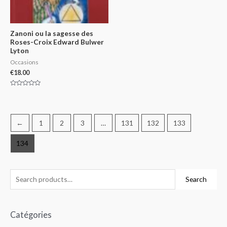
Zanoni ou la sagesse des
Roses-Croix Edward Bulwer
Lyton
Occasions
€
18.00
Rated
0
out
of
5
←
1
2
3
…
131
132
133
134
Search
Catégories