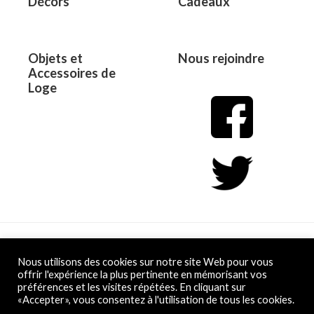
Décors
Cadeaux
Objets et
Nous rejoindre
Accessoires de
Loge
Copyright © 2026 L&D
Nous utilisons des cookies sur notre site Web pour vous
offrir l'expérience la plus pertinente en mémorisant vos
préférences et les visites répétées. En cliquant sur
Powered by L&D
«Accepter», vous consentez à l'utilisation de tous les cookies.