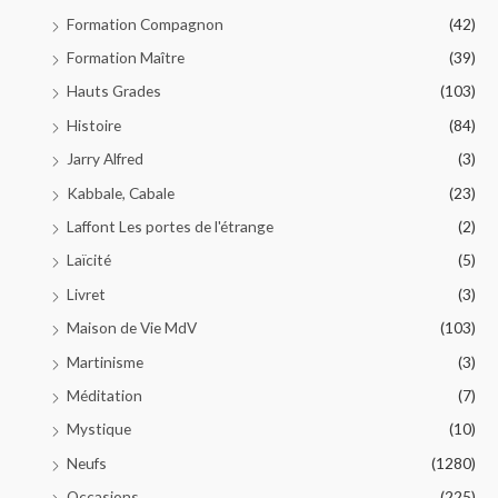
Formation Compagnon
(42)
Formation Maître
(39)
Hauts Grades
(103)
Histoire
(84)
Jarry Alfred
(3)
Kabbale, Cabale
(23)
Laffont Les portes de l'étrange
(2)
Laïcité
(5)
Livret
(3)
Maison de Vie MdV
(103)
Martinisme
(3)
Méditation
(7)
Mystique
(10)
Neufs
(1280)
Occasions
(225)