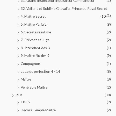
31. Grand Inspecteur Inquisiteur Commandeur
(1)
32. Vaillant et Sublime Chevalier Prince du Royal Secret
(1)
4. Maître Secret
(10)
5. Maître Parfait
(9)
6. Secrétaire intime
(2)
7. Prévost et Juge
(2)
8. Intendant des B
(1)
9. Maître élu des 9
(9)
Compagnon
(1)
Loge de perfection 4 - 14
(8)
Maître
(8)
Vénérable Maître
(2)
RER
(30)
CBCS
(9)
Décors Temple Maître
(2)