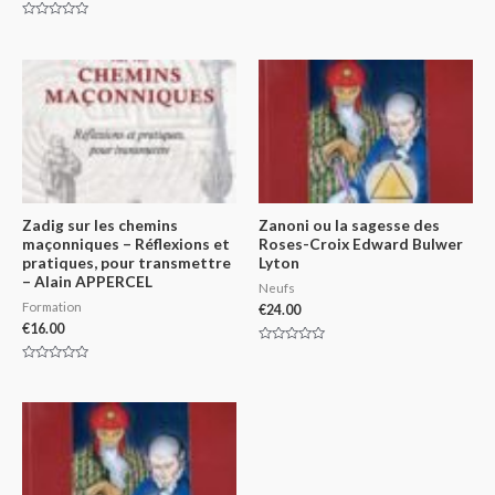
Rated
0
Rated
out
0
of
out
5
of
5
Zadig sur les chemins
Zanoni ou la sagesse des
maçonniques – Réflexions et
Roses-Croix Edward Bulwer
pratiques, pour transmettre
Lyton
– Alain APPERCEL
Neufs
Formation
€
24.00
€
16.00
Rated
0
Rated
out
0
of
out
5
of
5