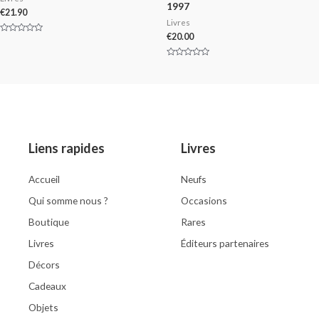
1997
€
21.90
Livres
€
20.00
Rated
0
out
of
Rated
5
0
out
of
5
Liens rapides
Livres
Accueil
Neufs
Qui somme nous ?
Occasions
Boutique
Rares
Livres
Éditeurs partenaires
Décors
Cadeaux
Objets