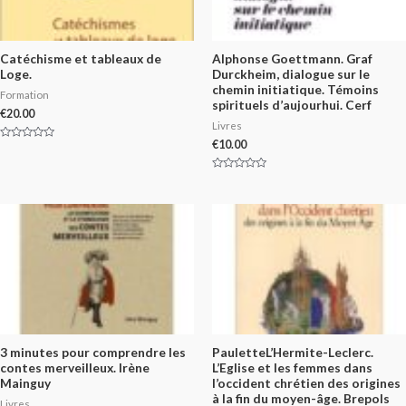
Catéchisme et tableaux de
Alphonse Goettmann. Graf
Loge.
Durckheim, dialogue sur le
chemin initiatique. Témoins
Formation
spirituels d’aujourhui. Cerf
€
20.00
Livres
€
10.00
Rated
0
out
of
Rated
5
0
out
of
5
3 minutes pour comprendre les
PauletteL’Hermite-Leclerc.
contes merveilleux. Irène
L’Eglise et les femmes dans
Mainguy
l’occident chrétien des origines
à la fin du moyen-âge. Brepols
Livres