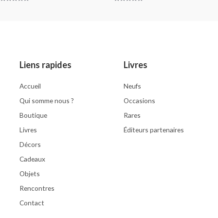
Rated
Rated
0
0
out
out
of
of
5
5
Liens rapides
Livres
Accueil
Neufs
Qui somme nous ?
Occasions
Boutique
Rares
Livres
Éditeurs partenaires
Décors
Cadeaux
Objets
Rencontres
Contact