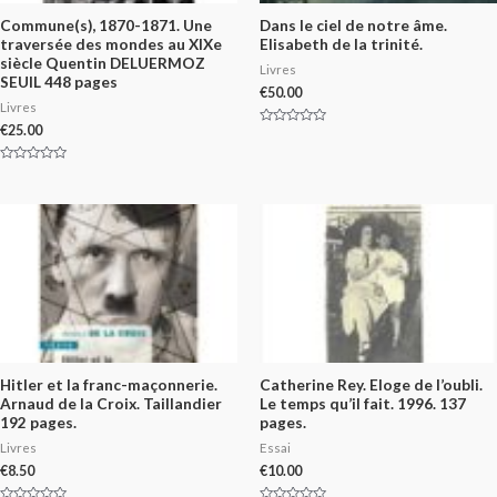
Commune(s), 1870-1871. Une
Dans le ciel de notre âme.
traversée des mondes au XIXe
Elisabeth de la trinité.
siècle Quentin DELUERMOZ
Livres
SEUIL 448 pages
€
50.00
Livres
€
25.00
Rated
0
out
of
Rated
5
0
out
of
5
Hitler et la franc-maçonnerie.
Catherine Rey. Eloge de l’oubli.
Arnaud de la Croix. Taillandier
Le temps qu’il fait. 1996. 137
192 pages.
pages.
Livres
Essai
€
8.50
€
10.00