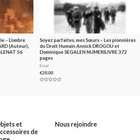
ie – L’ombre
Soyez parfaites, mes Sœurs – Les pionnières
ARD (Auteur),
du Droit Humain Annick DROGOU et
 GLENAT 56
Dominique SEGALEN NUMERILIVRE 372
pages
Essai
€
20.00
Rated
0
out
of
5
bjets et
Nous rejoindre
ccessoires de
oge