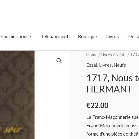
 sommes nous ?
Télépaiement
Boutique
Livres
Déco
Home
/
Livres
/
Neufs
/ 171
Essai
,
Livres
,
Neufs
1717, Nous t
HERMANT
€
22.00
La Franc-Maçonnerie spéc
Franc-Maçonnerie écossai
forme d’une pièce de théât