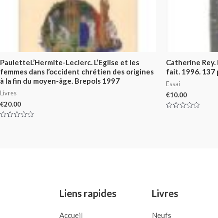
PauletteL’Hermite-Leclerc. L’Eglise et les
Catherine Rey. E
femmes dans l’occident chrétien des origines
fait. 1996. 137
à la fin du moyen-âge. Brepols 1997
Essai
Livres
€
10.00
€
20.00
Rated
0
Rated
out
0
of
out
5
of
5
Liens rapides
Livres
Accueil
Neufs