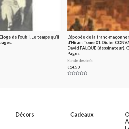
loge de l’oubli. Le temps qu’il
L’épopée de la franc-maçonner
 pages.
d’Hiram Tome 01 Didier CONV
David FALQUE (dessinateur).
Pages
Bande dessinée
€
14.50
Rated
0
out
of
5
Décors
Cadeaux
O
A
L