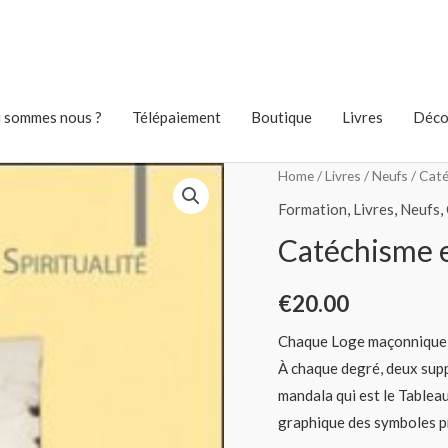
 sommes nous ?
Télépaiement
Boutique
Livres
Déco
Home
/
Livres
/
Neufs
/ Caté
Formation
,
Livres
,
Neufs
,
Catéchisme e
€
20.00
Chaque Loge maçonnique est
À chaque degré, deux supp
mandala qui est le Tableau
graphique des symboles p