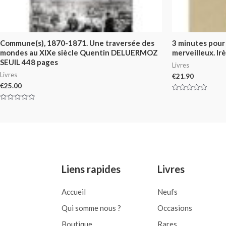
Commune(s), 1870-1871. Une traversée des
3 minutes pour
mondes au XIXe siècle Quentin DELUERMOZ
merveilleux. I
SEUIL 448 pages
Livres
Livres
€
21.90
€
25.00
Rated
0
Rated
out
0
of
out
5
of
5
Liens rapides
Livres
Accueil
Neufs
Qui somme nous ?
Occasions
Boutique
Rares