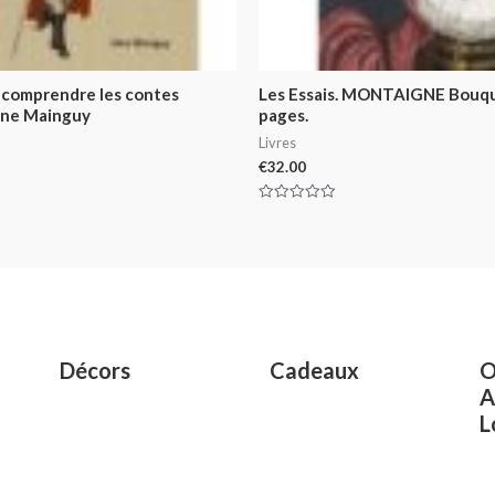
 comprendre les contes
Les Essais. MONTAIGNE Bouqu
rène Mainguy
pages.
Livres
€
32.00
Rated
0
out
of
5
Décors
Cadeaux
O
A
L