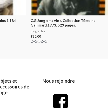
ins 1 184
C.G Jung « ma vie ». Collection Témoins
Gallimard.1973. 529 pages.
Biographie
€
30.00
Rated
0
out
of
5
bjets et
Nous rejoindre
ccessoires de
oge