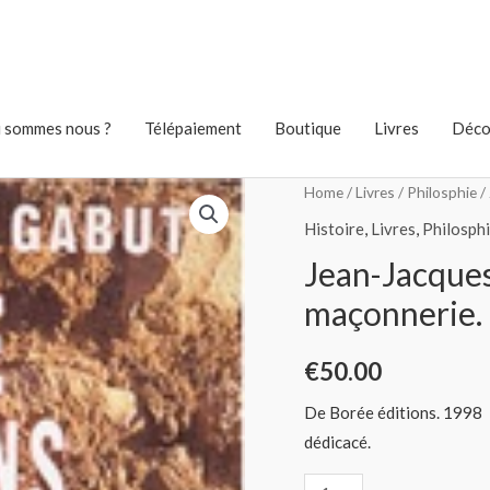
 sommes nous ?
Télépaiement
Boutique
Livres
Déco
Home
/
Livres
/
Philosphie
/ 
Histoire
,
Livres
,
Philosph
Jean-Jacques 
maçonnerie.
€
50.00
De Borée éditions. 1998
dédicacé.