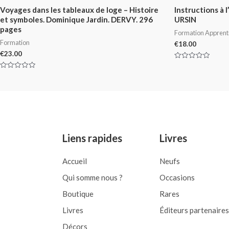
Voyages dans les tableaux de loge – Histoire
Instructions à 
et symboles. Dominique Jardin. DERVY. 296
URSIN
pages
Formation Apprent
Formation
€
18.00
€
23.00
Rated
0
Rated
out
0
of
out
5
of
5
Liens rapides
Livres
Accueil
Neufs
Qui somme nous ?
Occasions
Boutique
Rares
Livres
Éditeurs partenaires
Décors