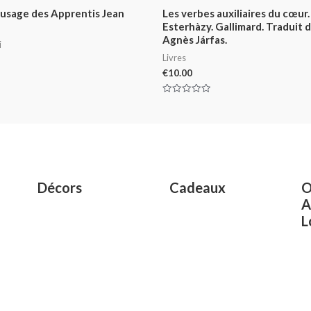
l’usage des Apprentis Jean
Les verbes auxiliaires du cœur.
Esterhàzy. Gallimard. Traduit 
Agnès Járfas.
i
Livres
€
10.00
Rated
0
out
of
5
Décors
Cadeaux
O
A
L