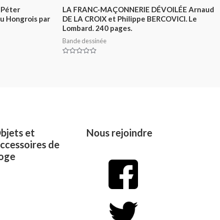
 Péter
LA FRANC-MAÇONNERIE DÉVOILÉE Arnaud
du Hongrois par
DE LA CROIX et Philippe BERCOVICI. Le
Lombard. 240 pages.
Bande dessinée
Rated
0
out
of
5
bjets et
Nous rejoindre
ccessoires de
oge