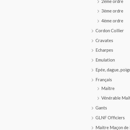
2ème ordre
3ème ordre
4ème ordre
Cordon Collier
Cravates
Echarpes
Emulation
Epée, dague, poig
Français
Maître
Vénérable Maî
Gants
GLNF Officiers
Maitre Maçon de 