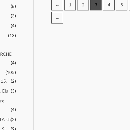
←
1
2
3
4
5
(8)
(3)
→
(4)
(13)
ARCHE
(4)
(105)
 15.
(2)
. Elu
(3)
tre
(4)
l Arch
(2)
 S:.
(9)