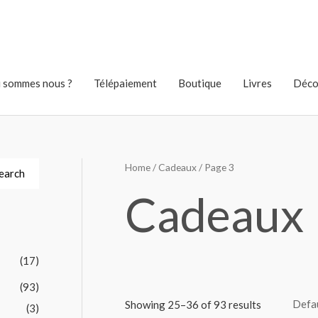
 sommes nous ?
Télépaiement
Boutique
Livres
Déco
Home
/
Cadeaux
/ Page 3
earch
Cadeaux
(17)
(93)
Showing 25–36 of 93 results
(3)