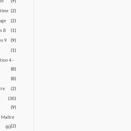
it
(9)
ntime
(2)
Juge
(2)
es B
(1)
es 9
(9)
(1)
tion 4 -
(8)
(8)
tre
(2)
(30)
(9)
 Maître
(2)
(6)