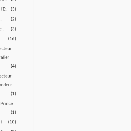
l'E:.
(3)
.
(2)
c:.
(3)
(16)
ecteur
alier
(4)
ecteur
andeur
(1)
 Prince
(1)
et
(10)