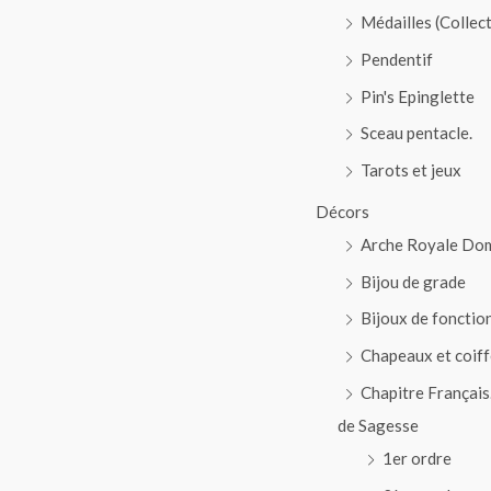
Médailles (Collec
Pendentif
Pin's Epinglette
Sceau pentacle.
Tarots et jeux
Décors
Arche Royale Do
Bijou de grade
Bijoux de fonctio
Chapeaux et coiff
Chapitre Français
de Sagesse
1er ordre