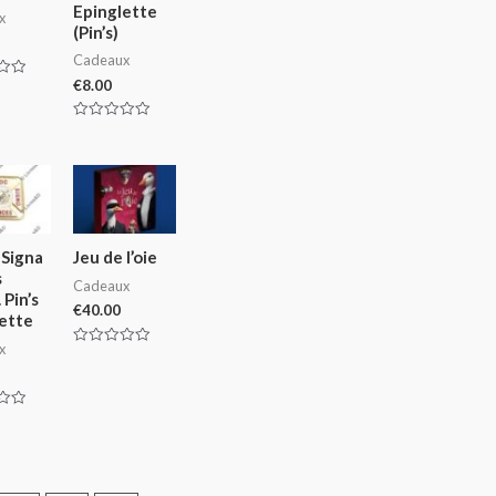
Epinglette
x
(Pin’s)
Cadeaux
€
8.00
Rated
0
out
of
5
 Signa
Jeu de l’oie
s
Cadeaux
 Pin’s
€
40.00
ette
x
Rated
0
out
of
5