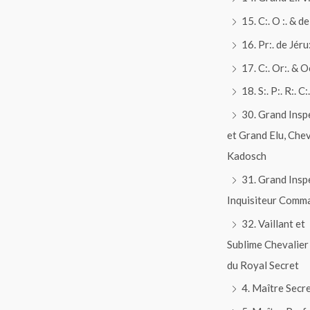
15. C:. O :. & de 
16. Pr:. de Jéru:
17. C:. Or:. & O
18. S:. P:. R:. C:.
30. Grand Insp
et Grand Elu, Chev
Kadosch
31. Grand Insp
Inquisiteur Comm
32. Vaillant et
Sublime Chevalier
du Royal Secret
4. Maître Secr