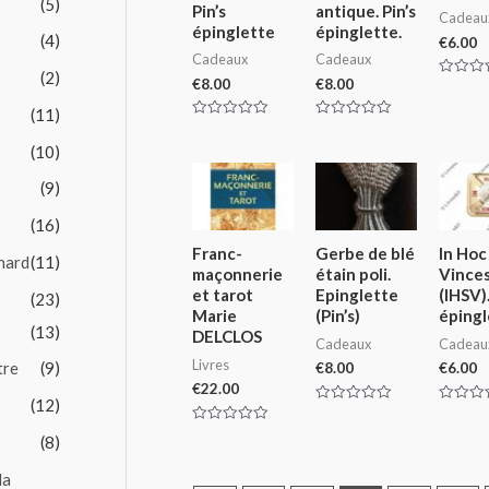
(5)
Pin’s
antique. Pin’s
Cadeau
épinglette
épinglette.
(4)
€
6.00
Cadeaux
Cadeaux
(2)
€
8.00
€
8.00
Rated
0
(11)
out
of
Rated
Rated
5
0
0
(10)
out
out
of
of
5
5
(9)
(16)
Franc-
Gerbe de blé
In Hoc
nard
(11)
maçonnerie
étain poli.
Vince
et tarot
Epinglette
(IHSV).
(23)
Marie
(Pin’s)
épingl
(13)
DELCLOS
Cadeaux
Cadeau
Livres
tre
(9)
€
8.00
€
6.00
€
22.00
(12)
Rated
Rated
0
0
Rated
out
out
(8)
0
of
of
out
5
5
of
la
5