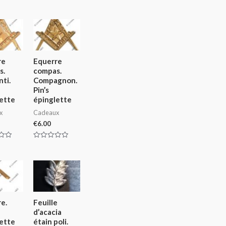
re
Equerre
s.
compas.
ti.
Compagnon.
Pin’s
ette
épinglette
x
Cadeaux
€
6.00
Rated
0
out
of
5
e.
Feuille
d’acacia
ette
étain poli.