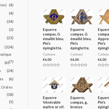
tion)
(4)
(4)
(34)
(2)
Equerre
Equerre
Equer
compas, G
compas, G
compa
(23)
émaillé bleu.
émaillé bleu.
Appren
Pin’s
Pin’s
Pin’s
(324)
épinglette.
épinglette.
épingl
matique
Cadeaux
Cadeaux
Cadeau
€
6.00
€
6.00
€
6.00
(7)
(6)
Rated
Rated
Rated
n
(24)
0
0
0
out
out
out
es
(6)
of
of
of
5
5
5
. Ordres
(18)
Equerre
Equerre,
Equerr
(5)
Vénérable
compas, g,
Pin’s
maître or vif.
bronze
épingl