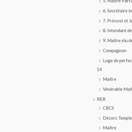
5. Maître Parfa
6. Secrétaire i
7. Prévost et 
8. Intendant d
9. Maître élu d
Compagnon
Loge de perfec
14
Maître
Vénérable Maî
RER
CBCS
Décors Temple
Maître