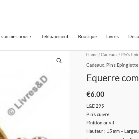
 sommes nous ?
Télépaiement
Boutique
Livres
Déco
Home
/
Cadeaux
/
Pin's Epi
Cadeaux
,
Pin's Epinglette
Equerre comp
€
6.00
L&D295
Pin’s cuivre
Finition or vif
Hauteur : 15 mm – Largeu