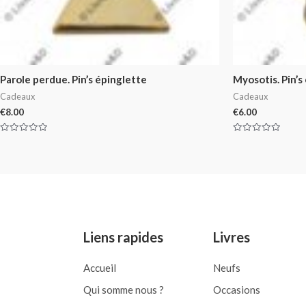
Parole perdue. Pin’s épinglette
Myosotis. Pin’s
Cadeaux
Cadeaux
€
8.00
€
6.00
Rated
Rated
0
0
out
out
of
of
5
5
Liens rapides
Livres
Accueil
Neufs
Qui somme nous ?
Occasions