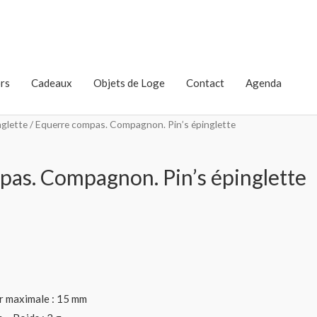
rs
Cadeaux
Objets de Loge
Contact
Agenda
nglette
/ Equerre compas. Compagnon. Pin’s épinglette
as. Compagnon. Pin’s épinglette
r maximale : 15 mm