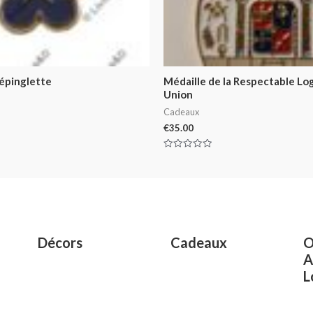
 épinglette
Médaille de la Respectable Log
Union
Cadeaux
€
35.00
Rated
0
out
of
5
Décors
Cadeaux
O
A
L