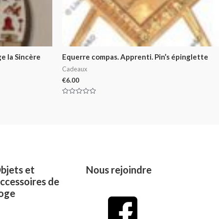
e la Sincère
Equerre compas. Apprenti. Pin’s épinglette
Cadeaux
€
6.00
Rated
0
out
of
5
bjets et
Nous rejoindre
ccessoires de
oge