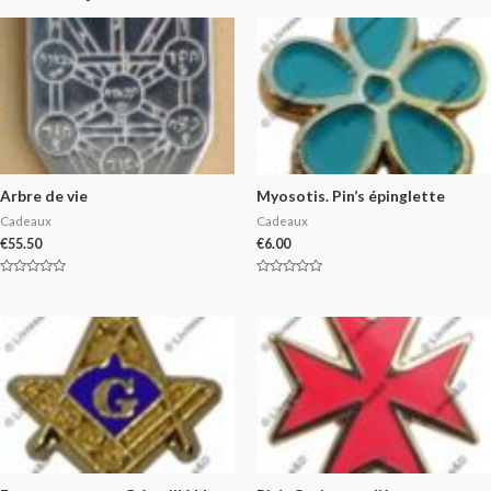
Arbre de vie
Myosotis. Pin’s épinglette
Cadeaux
Cadeaux
€
55.50
€
6.00
Rated
Rated
0
0
out
out
of
of
5
5