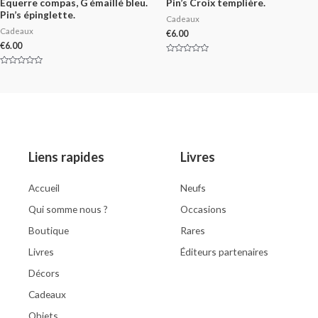
Equerre compas, G émaillé bleu.
Pin’s Croix templière.
Pin’s épinglette.
Cadeaux
Cadeaux
€
6.00
€
6.00
Rated
0
Rated
out
0
of
out
5
of
5
Liens rapides
Livres
Accueil
Neufs
Qui somme nous ?
Occasions
Boutique
Rares
Livres
Éditeurs partenaires
Décors
Cadeaux
Objets