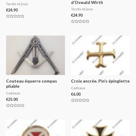
d’Oswald Wirth
Tarots et jeux
Tarots et jeux
€
24.90
€
24.90
Rated
0
Rated
out
0
of
out
5
of
5
Couteau équerre compas
Croix ancrée. Pin’s épinglette
pliable
Cadeaux
Cadeaux
€
6.00
€
25.00
Rated
0
Rated
out
0
of
out
5
of
5