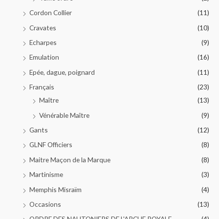
Cordon Collier
(11)
Cravates
(10)
Echarpes
(9)
Emulation
(16)
Epée, dague, poignard
(11)
Français
(23)
Maître
(13)
Vénérable Maître
(9)
Gants
(12)
GLNF Officiers
(8)
Maitre Maçon de la Marque
(8)
Martinisme
(3)
Memphis Misraïm
(4)
Occasions
(13)
ORDRE DES NAUTONIERS DE L'ARCHE ROYALE
(4)