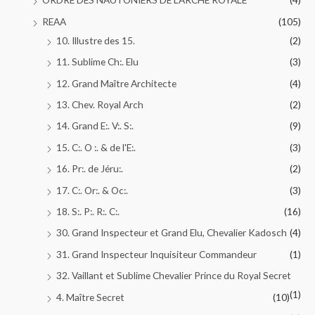
REAA
(105)
10. Illustre des 15.
(2)
11. Sublime Ch:. Elu
(3)
12. Grand Maître Architecte
(4)
13. Chev. Royal Arch
(2)
14. Grand E:. V:. S:.
(9)
15. C:. O :. & de l'E:.
(3)
16. Pr:. de Jéru:.
(2)
17. C:. Or:. & Oc:.
(3)
18. S:. P:. R:. C:.
(16)
30. Grand Inspecteur et Grand Elu, Chevalier Kadosch
(4)
31. Grand Inspecteur Inquisiteur Commandeur
(1)
32. Vaillant et Sublime Chevalier Prince du Royal Secret
(1)
4. Maître Secret
(10)