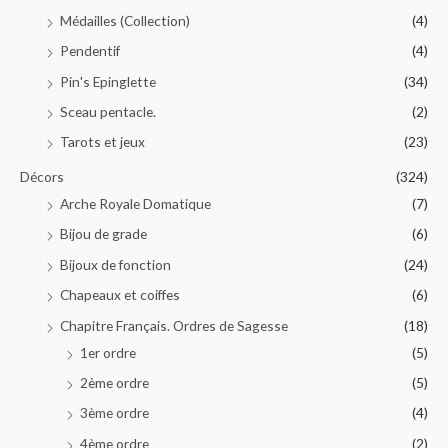
Médailles (Collection)
(4)
Pendentif
(4)
Pin's Epinglette
(34)
Sceau pentacle.
(2)
Tarots et jeux
(23)
Décors
(324)
Arche Royale Domatique
(7)
Bijou de grade
(6)
Bijoux de fonction
(24)
Chapeaux et coiffes
(6)
Chapitre Français. Ordres de Sagesse
(18)
1er ordre
(5)
2ème ordre
(5)
3ème ordre
(4)
4ème ordre
(2)