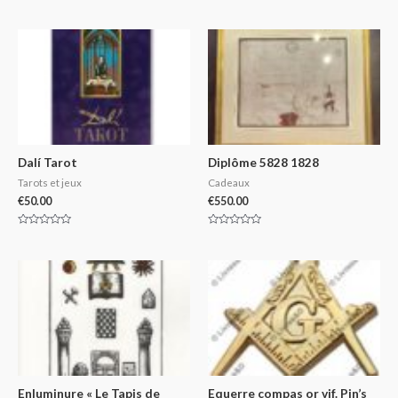
Rated
Rated
0
0
out
out
of
of
5
5
Dalí Tarot
Diplôme 5828 1828
Tarots et jeux
Cadeaux
€
50.00
€
550.00
Rated
Rated
0
0
out
out
of
of
5
5
Enluminure « Le Tapis de
Equerre compas or vif. Pin’s