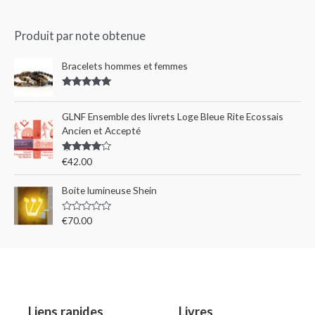
Produit par note obtenue
Bracelets hommes et femmes
Rated
5.00
out of 5
GLNF Ensemble des livrets Loge Bleue Rite Ecossais
Ancien et Accepté
Rated
€
42.00
4.00
out
of 5
Boite lumineuse Shein
R
€
70.00
a
t
e
d
0
o
u
t
o
Liens rapides
Livres
f