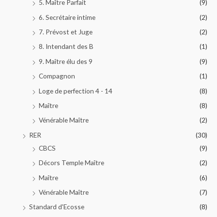
5. Maître Parfait
(9)
6. Secrétaire intime
(2)
7. Prévost et Juge
(2)
8. Intendant des B
(1)
9. Maître élu des 9
(9)
Compagnon
(1)
Loge de perfection 4 - 14
(8)
Maître
(8)
Vénérable Maître
(2)
RER
(30)
CBCS
(9)
Décors Temple Maître
(2)
Maître
(6)
Vénérable Maître
(7)
Standard d'Ecosse
(8)