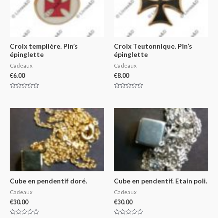
Croix templière. Pin’s
Croix Teutonnique. Pin’s
épinglette
épinglette
Cadeaux
Cadeaux
€
6.00
€
8.00
Rated
Rated
0
0
out
out
of
of
5
5
Cube en pendentif doré.
Cube en pendentif. Etain poli.
Cadeaux
Cadeaux
€
30.00
€
30.00