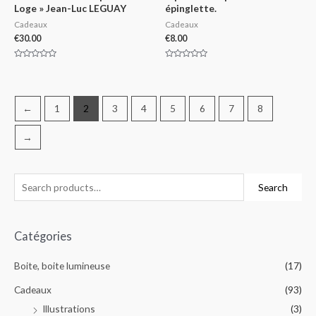
Loge » Jean-Luc LEGUAY
épinglette.
Cadeaux
Cadeaux
€
30.00
€
8.00
Rated
Rated
0
0
out
out
of
of
5
5
←
1
2
3
4
5
6
7
8
→
Search
Catégories
Boite, boite lumineuse
(17)
Cadeaux
(93)
Illustrations
(3)