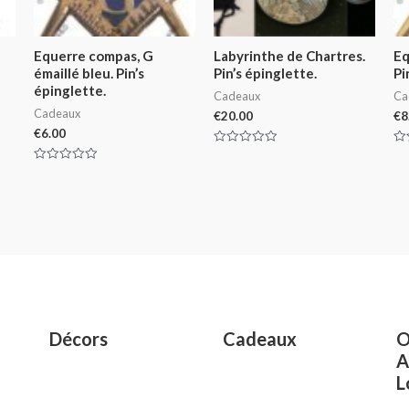
Equerre compas, G
Labyrinthe de Chartres.
Eq
émaillé bleu. Pin’s
Pin’s épinglette.
Pi
épinglette.
Cadeaux
Ca
Cadeaux
€
20.00
€
8
€
6.00
Rated
Ra
0
0
Rated
out
ou
0
of
of
out
5
5
of
5
Décors
Cadeaux
O
A
L