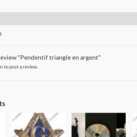
t.
 review “Pendentif triangle en argent”
in
to post a review.
ts