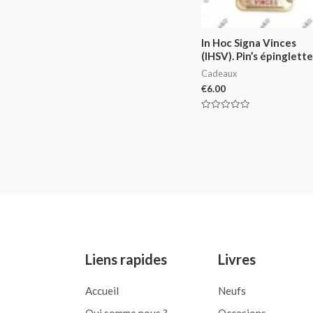
In Hoc Signa Vinces
(IHSV). Pin’s épinglette
Cadeaux
€
6.00
Rated
0
out
of
5
Liens rapides
Livres
Accueil
Neufs
Qui somme nous ?
Occasions