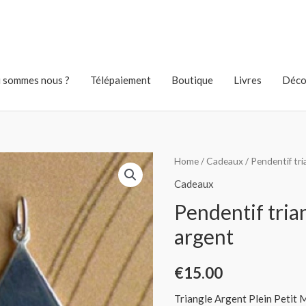
 sommes nous ?
Télépaiement
Boutique
Livres
Déco
Home
/
Cadeaux
/ Pendentif tri
Cadeaux
Pendentif tria
argent
€
15.00
Triangle Argent Plein Petit