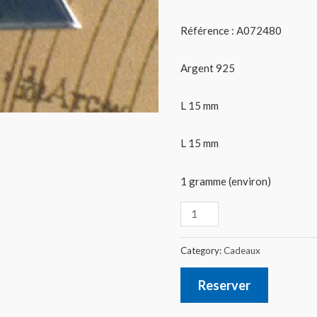
Référence : A072480
Argent 925
L 15 mm
L 15 mm
1 gramme (environ)
Category:
Cadeaux
Reserver