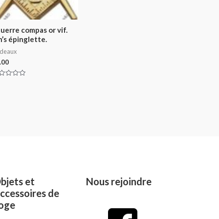
uerre compas or vif.
n’s épinglette.
deaux
.00
ted
t
bjets et
Nous rejoindre
ccessoires de
oge