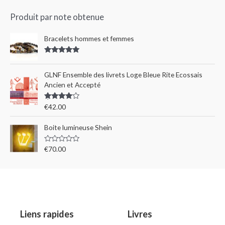
Produit par note obtenue
Bracelets hommes et femmes
Rated
5.00
out of 5
GLNF Ensemble des livrets Loge Bleue Rite Ecossais
Ancien et Accepté
Rated
€
42.00
4.00
out
of 5
Boite lumineuse Shein
R
€
70.00
a
t
e
d
0
o
u
t
o
Liens rapides
Livres
f
5