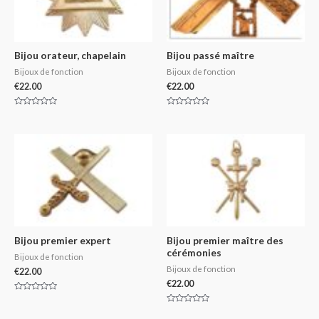
Bijou orateur, chapelain
Bijou passé maître
Bijoux de fonction
Bijoux de fonction
€
22.00
€
22.00
Rated
Rated
0
0
out
out
of
of
5
5
Bijou premier expert
Bijou premier maître des
cérémonies
Bijoux de fonction
Bijoux de fonction
€
22.00
€
22.00
Rated
0
Rated
out
0