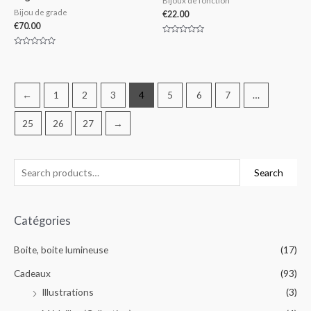
Bijoux de fonction
Bijou de grade
€
22.00
€
70.00
Rated
0
Rated
out
0
of
out
5
of
5
←
1
2
3
4
5
6
7
…
25
26
27
→
Search
Catégories
Boite, boite lumineuse
(17)
Cadeaux
(93)
Illustrations
(3)