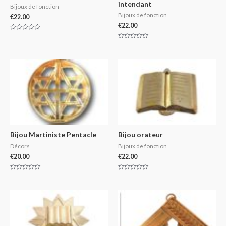
intendant
Bijoux de fonction
Bijoux de fonction
€
22.00
€
22.00
Rated
0
Rated
out
0
of
out
5
of
5
Bijou Martiniste Pentacle
Bijou orateur
Décors
Bijoux de fonction
€
20.00
€
22.00
Rated
Rated
0
0
out
out
of
of
5
5