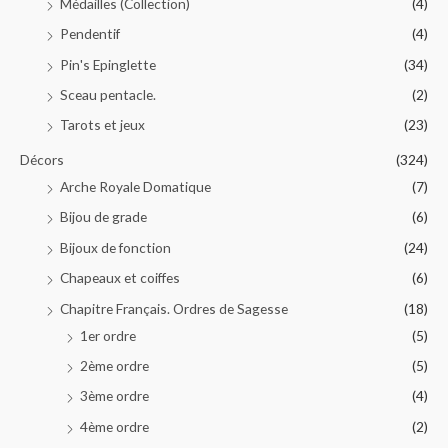
Médailles (Collection)
(4)
Pendentif
(4)
Pin's Epinglette
(34)
Sceau pentacle.
(2)
Tarots et jeux
(23)
Décors
(324)
Arche Royale Domatique
(7)
Bijou de grade
(6)
Bijoux de fonction
(24)
Chapeaux et coiffes
(6)
Chapitre Français. Ordres de Sagesse
(18)
1er ordre
(5)
2ème ordre
(5)
3ème ordre
(4)
4ème ordre
(2)