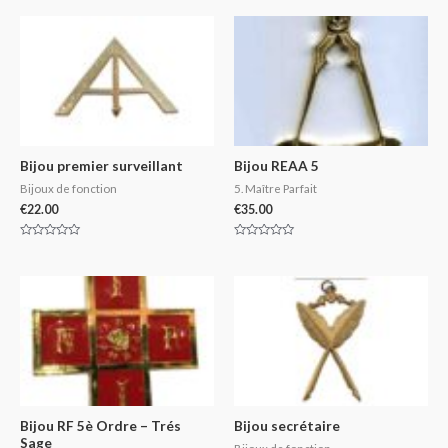
of
out
5
of
5
Bijou premier surveillant
Bijou REAA 5
Bijoux de fonction
5. Maître Parfait
€
22.00
€
35.00
Rated
Rated
0
0
out
out
of
of
5
5
Bijou RF 5è Ordre – Trés
Bijou secrétaire
Sage