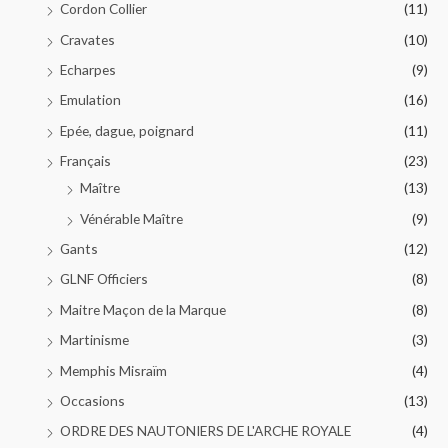
Cordon Collier
(11)
Cravates
(10)
Echarpes
(9)
Emulation
(16)
Epée, dague, poignard
(11)
Français
(23)
Maître
(13)
Vénérable Maître
(9)
Gants
(12)
GLNF Officiers
(8)
Maitre Maçon de la Marque
(8)
Martinisme
(3)
Memphis Misraïm
(4)
Occasions
(13)
ORDRE DES NAUTONIERS DE L'ARCHE ROYALE
(4)