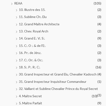
REAA
(105)
10. Illustre des 15.
(2)
11. Sublime Ch:. Elu
(3)
12. Grand Maître Architecte
(4)
13. Chev. Royal Arch
(2)
14. Grand E:. V:. S:.
(9)
15. C:. O :. & de l'E:.
(3)
16. Pr:. de Jéru:.
(2)
17. C:. Or:. & Oc:.
(3)
18. S:. P:. R:. C:.
(16)
30. Grand Inspecteur et Grand Elu, Chevalier Kadosch
(4)
31. Grand Inspecteur Inquisiteur Commandeur
(1)
32. Vaillant et Sublime Chevalier Prince du Royal Secret
(1)
4. Maître Secret
(10)
5. Maître Parfait
(9)