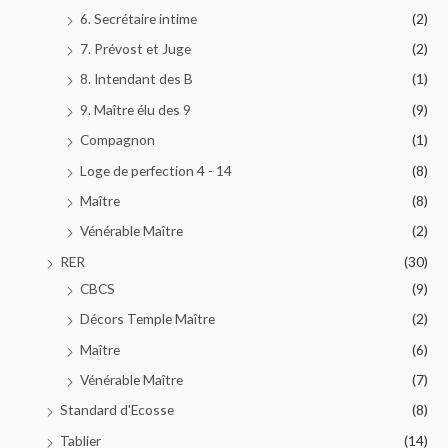
6. Secrétaire intime
(2)
7. Prévost et Juge
(2)
8. Intendant des B
(1)
9. Maître élu des 9
(9)
Compagnon
(1)
Loge de perfection 4 - 14
(8)
Maître
(8)
Vénérable Maître
(2)
RER
(30)
CBCS
(9)
Décors Temple Maître
(2)
Maître
(6)
Vénérable Maître
(7)
Standard d'Ecosse
(8)
Tablier
(14)