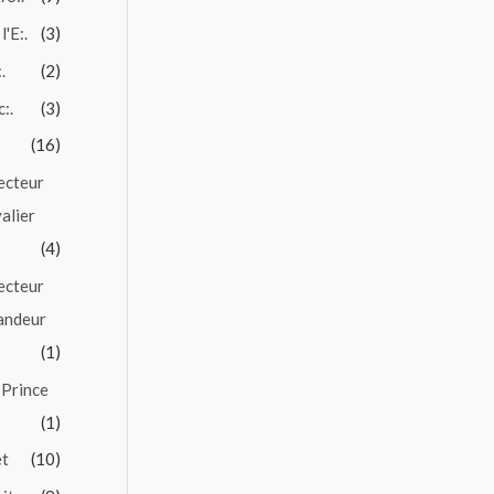
l'E:.
(3)
.
(2)
c:.
(3)
(16)
ecteur
alier
(4)
ecteur
andeur
(1)
 Prince
(1)
et
(10)