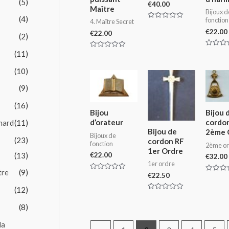
(5)
€
40.00
Maître
Bijoux d
(4)
fonction
4. Maître Secret
Rated
€
22.00
0
€
22.00
(2)
out
of
5
Rated
(11)
Rated
0
0
out
out
(10)
of
of
5
5
(9)
(16)
Bijou
Bijou 
d’orateur
cordo
nard
(11)
Bijou de
2ème 
Bijoux de
(23)
cordon RF
fonction
2ème or
1er Ordre
(13)
€
22.00
€
32.00
1er ordre
tre
(9)
€
22.50
Rated
Rated
0
0
out
(12)
out
of
of
Rated
5
5
0
(8)
out
of
5
la