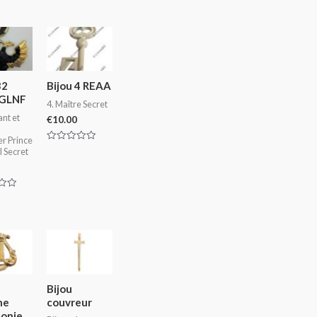
32
Bijou 4 REAA
GLNF
4. Maître Secret
ant et
€
10.00
r Prince
Rated
 Secret
0
out
of
5
Bijou
ne
couvreur
monie