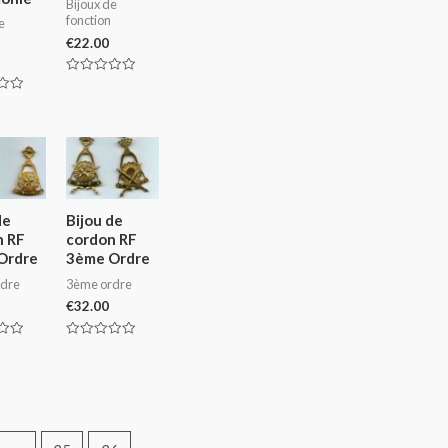
Bijoux de
fonction
e
€
22.00
Rated
0
out
of
5
de
Bijou de
n RF
cordon RF
Ordre
3ème Ordre
dre
3ème ordre
€
32.00
Rated
0
out
of
5