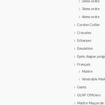
2ème ordre
3ème ordre
4ème ordre
Cordon Collier
Cravates
Echarpes
Emulation
Epée, dague, poig
Français
Maître
Vénérable Maî
Gants
GLNF Officiers
Maitre Maçon de 