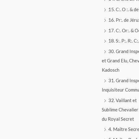
15. C:. O :. & de 
16. Pr:. de Jéru:
17. C:. Or:. & O
18. S:. P:. R:. C:.
30. Grand Insp
et Grand Elu, Chev
Kadosch
31. Grand Insp
Inquisiteur Comm
32. Vaillant et
Sublime Chevalier
du Royal Secret
4. Maître Secr