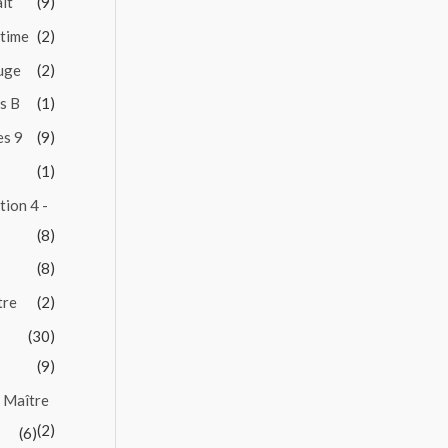
it
(9)
ntime
(2)
Juge
(2)
es B
(1)
es 9
(9)
(1)
tion 4 -
(8)
(8)
tre
(2)
(30)
(9)
 Maître
(2)
(6)