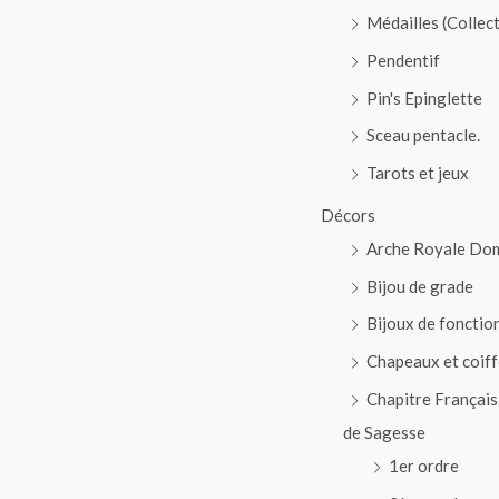
Médailles (Collec
Pendentif
Pin's Epinglette
Sceau pentacle.
Tarots et jeux
Décors
Arche Royale Do
Bijou de grade
Bijoux de fonctio
Chapeaux et coiff
Chapitre Français
de Sagesse
1er ordre