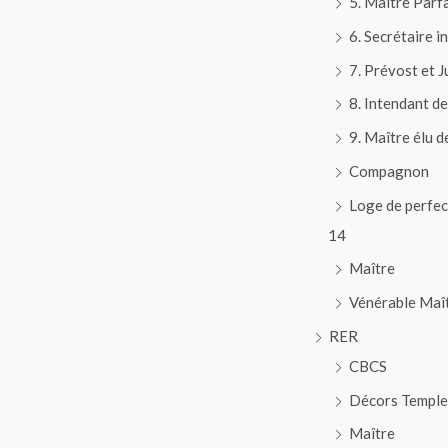
5. Maître Parfa
6. Secrétaire i
7. Prévost et 
8. Intendant d
9. Maître élu d
Compagnon
Loge de perfec
14
Maître
Vénérable Maî
RER
CBCS
Décors Temple
Maître