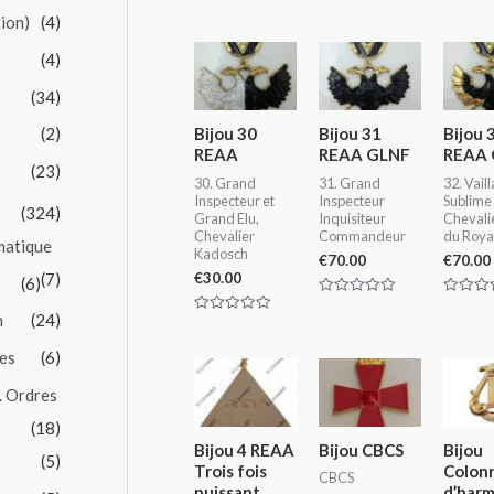
tion)
(4)
(4)
(34)
(2)
Bijou 30
Bijou 31
Bijou 
REAA
REAA GLNF
REAA 
(23)
30. Grand
31. Grand
32. Vaill
Inspecteur et
Inspecteur
Sublime
(324)
Grand Elu,
Inquisiteur
Chevalie
Chevalier
Commandeur
du Royal
matique
Kadosch
€
70.00
€
70.00
(7)
€
30.00
(6)
Rated
Rated
n
(24)
0
0
Rated
out
out
0
of
of
out
es
(6)
5
5
of
5
. Ordres
(18)
Bijou 4 REAA
Bijou CBCS
Bijou
(5)
Trois fois
Colon
CBCS
puissant
d’har