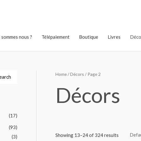
 sommes nous ?
Télépaiement
Boutique
Livres
Déco
Home
/
Décors
/ Page 2
earch
Décors
(17)
(93)
Showing 13–24 of 324 results
(3)