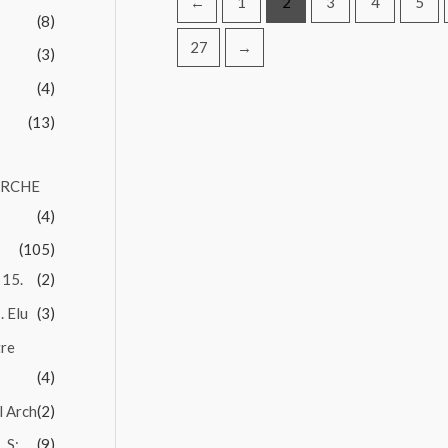
←
1
2
3
4
5
(8)
27
→
(3)
(4)
(13)
ARCHE
(4)
(105)
 15.
(2)
. Elu
(3)
tre
(4)
l Arch
(2)
 S:.
(9)