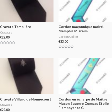
Cravate Templière
Cordon maçonnique moiré .
Memphis Misraïm
Cravates
Cordon Collier
€
22.00
€
33.00
Rated
0
Rated
out
0
of
out
5
of
5
Cravate Villard de Honnecourt
Cordon en écharpe de Maître
Maçon Équerre Compas Etoile
Cravates
Flamboyante G
€
22.00