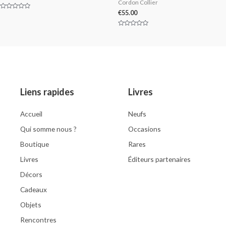
Cordon Collier
€
55.00
Rated
0
out
of
Rated
5
0
out
of
5
Liens rapides
Livres
Accueil
Neufs
Qui somme nous ?
Occasions
Boutique
Rares
Livres
Éditeurs partenaires
Décors
Cadeaux
Objets
Rencontres