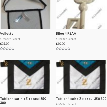
Voilette
Bijou 4 REAA
4. Maître Secret
4. Maître Secret
€
25.00
€
10.00
Rated
Rated
0
0
out
out
of
of
5
5
Tablier 4 satin « Z » » seul 350
Tablier 4 cuir « Z » » seul 350 300
300
4. Maître Secret