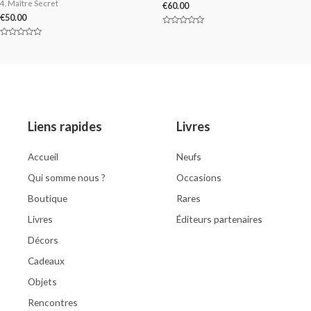
4. Maître Secret
€
60.00
€
50.00
Rated
0
Rated
out
0
of
out
5
of
5
Liens rapides
Livres
Accueil
Neufs
Qui somme nous ?
Occasions
Boutique
Rares
Livres
Éditeurs partenaires
Décors
Cadeaux
Objets
Rencontres