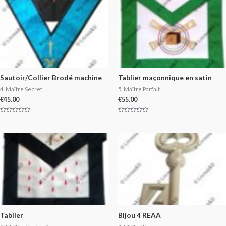
Sautoir/Collier Brodé machine
Tablier maçonnique en satin
4. Maître Secret
5. Maître Parfait
€
45.00
€
55.00
Rated
Rated
0
0
out
out
of
of
5
5
Tablier
Bijou 4 REAA