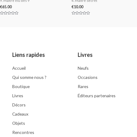
9. Maître élu des 9
4. Maître Secret
€
65.00
€
10.00
Rated
Rated
0
0
out
out
of
of
5
5
Liens rapides
Livres
Accueil
Neufs
Qui somme nous ?
Occasions
Boutique
Rares
Livres
Éditeurs partenaires
Décors
Cadeaux
Objets
Rencontres