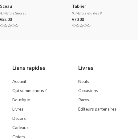
Sceau
Tablier
4. Maître Secret
9. Maître élu des 9
€
55.00
€
70.00
Rated
Rated
0
0
out
out
of
of
5
5
Liens rapides
Livres
Accueil
Neufs
Qui somme nous ?
Occasions
Boutique
Rares
Livres
Éditeurs partenaires
Décors
Cadeaux
Objets