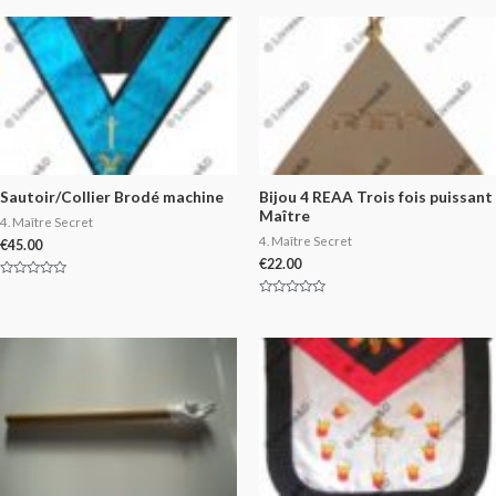
Sautoir/Collier Brodé machine
Bijou 4 REAA Trois fois puissant
Maître
4. Maître Secret
4. Maître Secret
€
45.00
€
22.00
Rated
0
Rated
out
0
of
out
5
of
5