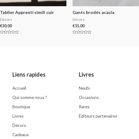
Tablier Apprenti simili cuir
Gants brodés acacia
Décors
Décors
€
30.00
€
15.00
Rated
Rated
0
0
out
out
of
of
5
5
Liens rapides
Livres
Accueil
Neufs
Qui somme nous ?
Occasions
Boutique
Rares
Livres
Éditeurs partenaires
Décors
Cadeaux