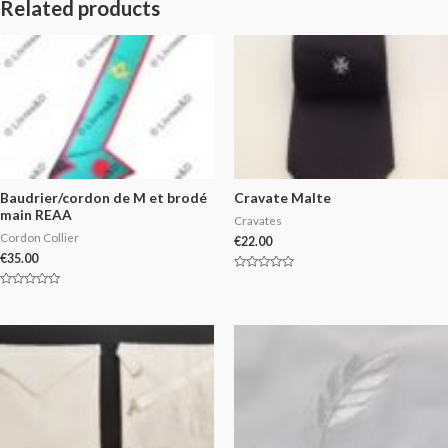
Related products
Baudrier/cordon de M et brodé
Cravate Malte
main REAA
Cravates
Cordon Collier
€
22.00
€
35.00
Rated
0
Rated
out
0
of
out
5
of
5