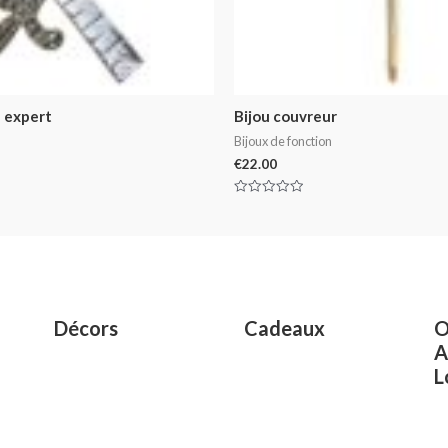
 expert
Bijou couvreur
Bijoux de fonction
€
22.00
Rated
0
out
of
5
Décors
Cadeaux
O
A
L