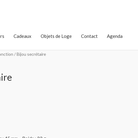
rs
Cadeaux
Objets de Loge
Contact
Agenda
onction
/ Bijou secrétaire
ire