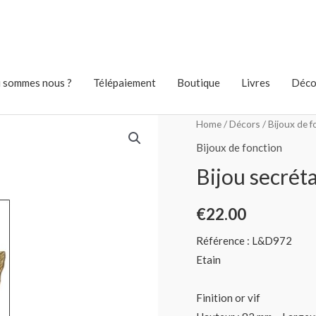
 sommes nous ?
Télépaiement
Boutique
Livres
Déco
Home
/
Décors
/
Bijoux de f
Bijoux de fonction
Bijou secréta
€
22.00
Référence : L&D972
Etain
Finition or vif