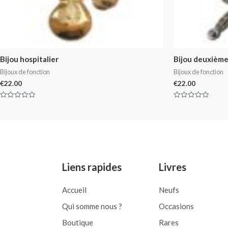
Bijou hospitalier
Bijou deuxième
Bijoux de fonction
Bijoux de fonction
€
22.00
€
22.00
Rated
Rated
0
0
out
out
of
of
5
5
Liens rapides
Livres
Accueil
Neufs
Qui somme nous ?
Occasions
Boutique
Rares