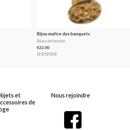
Bijou maître des banquets
Bijoux de fonction
€
22.00
Rated
0
out
of
5
bjets et
Nous rejoindre
ccessoires de
oge