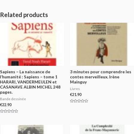
Related products
Sapiens – La naissance de
3 minutes pour comprendre les
l’humanité : Sapiens – tome 1
contes merveilleux. Irène
HARARI, VANDERMEULEN et
Mainguy
CASANAVE ALBIN MICHEL 248
Livres
pages.
€
21.90
Bande dessinée
€
22.90
Rated
0
out
of
Rated
5
0
out
of
5