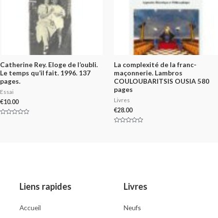
Catherine Rey. Eloge de l’oubli.
La complexité de la franc-
Le temps qu’il fait. 1996. 137
maçonnerie. Lambros
pages.
COULOUBARITSIS OUSIA 580
pages
Essai
Livres
€
10.00
€
28.00
Rated
0
Rated
out
0
of
out
5
of
5
Liens rapides
Livres
Accueil
Neufs