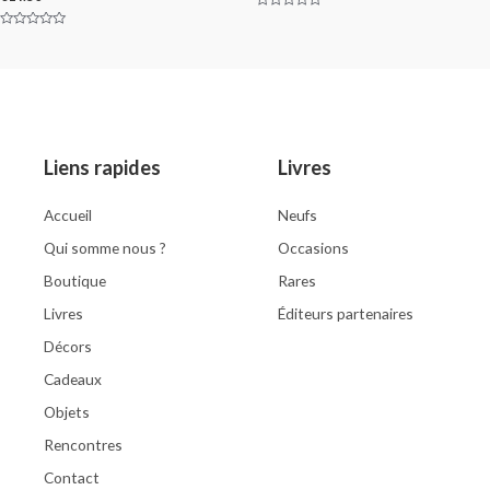
Rated
0
Rated
out
0
of
out
5
of
5
Liens rapides
Livres
Accueil
Neufs
Qui somme nous ?
Occasions
Boutique
Rares
Livres
Éditeurs partenaires
Décors
Cadeaux
Objets
Rencontres
Contact