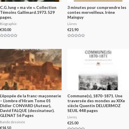
C.G Jung « ma vie ». Collection
3 minutes pour comprendre les
Témoins Gallimard.1973. 529
contes merveilleux. Irène
pages.
Mainguy
Biographie
Livres
€
30.00
€
21.90
Rated
Rated
0
0
out
out
of
of
5
5
L’épopée de la franc-maçonnerie
Commune(s), 1870-1871. Une
– L’ombre d’Hiram Tome 01
traversée des mondes au XIXe
Didier CONVARD (Auteur),
siècle Quentin DELUERMOZ
David FALQUE (dessinateur).
SEUIL 448 pages
GLENAT 56 Pages
Livres
Bande dessinée
€
25.00
€
14.50