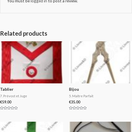
You must be
logged in
to post a review.
Related products
Tablier
Bijou
7. Prévost et Juge
5. Maître Parfait
€
59.00
€
35.00
Rated
Rated
0
0
out
out
of
of
5
5