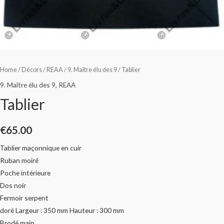
Home
/
Décors
/
REAA
/
9. Maître élu des 9
/ Tablier
9. Maître élu des 9
,
REAA
Tablier
€
65.00
Tablier maçonnique en cuir
Ruban moiré
Poche intérieure
Dos noir
Fermoir serpent
doré Largeur : 350 mm Hauteur : 300 mm
Brodé main