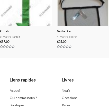
Cordon
Voilette
5. Maître Parfait
4. Maître Secret
€
37.00
€
25.00
Rated
Rated
0
0
out
out
of
of
5
5
Liens rapides
Livres
Accueil
Neufs
Qui somme nous ?
Occasions
Boutique
Rares