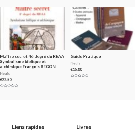
0
of
out
5
of
5
Maître secret 4è degré du REAA
Guide Pratique
Symbolisme biblique et
Neufs
alchimique François BEGON
€
15.00
Neufs
€
22.50
Rated
0
out
of
Rated
5
0
out
of
5
Liens rapides
Livres