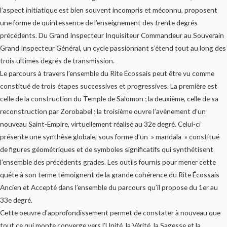
l’aspect initiatique est bien souvent incompris et méconnu, proposent
une forme de quintessence de l’enseignement des trente degrés
précédents. Du Grand Inspecteur Inquisiteur Commandeur au Souverain
Grand Inspecteur Général, un cycle passionnant s’étend tout au long des
trois ultimes degrés de transmission.
Le parcours à travers l’ensemble du Rite Écossais peut être vu comme
constitué de trois étapes successives et progressives. La première est
celle de la construction du Temple de Salomon ; la deuxième, celle de sa
reconstruction par Zorobabel ; la troisième ouvre l’avènement d’un
nouveau Saint-Empire, virtuellement réalisé au 32e degré. Celui-ci
présente une synthèse globale, sous forme d’un » mandala » constitué
de figures géométriques et de symboles significatifs qui synthétisent
l’ensemble des précédents grades. Les outils fournis pour mener cette
quête à son terme témoignent de la grande cohérence du Rite Écossais
Ancien et Accepté dans l’ensemble du parcours qu’il propose du 1er au
33e degré.
Cette oeuvre d’approfondissement permet de constater à nouveau que
tout ce qui monte converge vers l’Unité, la Vérité, la Sagesse et la