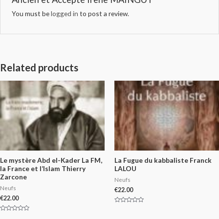
You must be
logged in
to post a review.
Related products
Le mystère Abd el-Kader La FM,
La Fugue du kabbaliste Franck
la France et l’Islam Thierry
LALOU
Zarcone
Neufs
Neufs
€
22.00
€
22.00
Rated
0
Rated
out