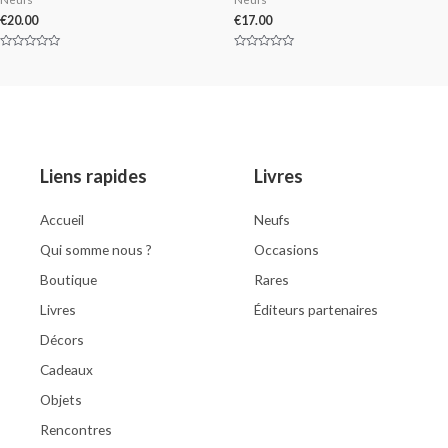
€
20.00
€
17.00
Rated
Rated
0
0
out
out
of
of
5
5
Liens rapides
Livres
Accueil
Neufs
Qui somme nous ?
Occasions
Boutique
Rares
Livres
Éditeurs partenaires
Décors
Cadeaux
Objets
Rencontres