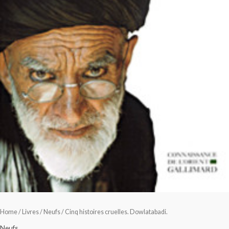
Home
/
Livres
/
Neufs
/ Cinq histoires cruelles. Dowlatabadi.
Neufs