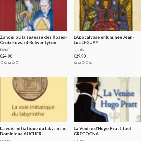
Zanoni ou la sagesse des Roses-
L’Apocalypse enluminée Jean-
Croix Edward Bulwer Lyton
Luc LEGUAY
Neufs
Neufs
€
24.00
€
29.90
Rated
Rated
0
0
out
out
of
of
5
5
La voie initiatique du labyrinthe
La Venise d’Hugo Pratt Joël
Dominique AUCHER
GREGOGNA
Neufs
Neufs