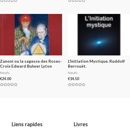
Rated
Rated
0
0
out
out
of
of
5
5
Zanoni ou la sagesse des Roses-
L’Initiation Mystique. Ruddolf
Croix Edward Bulwer Lyton
Berrouët.
Neufs
Neufs
€
24.00
€
14.50
Rated
Rated
0
0
out
out
of
of
5
5
Liens rapides
Livres