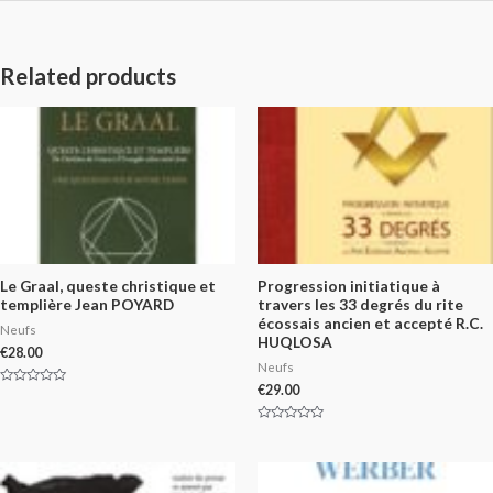
Related products
Le Graal, queste christique et
Progression initiatique à
templière Jean POYARD
travers les 33 degrés du rite
écossais ancien et accepté R.C.
Neufs
HUQLOSA
€
28.00
Neufs
€
29.00
Rated
0
out
of
Rated
5
0
out
of
5