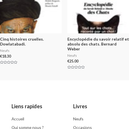
Cinq histoires cruelles.
Encyclopédie du savoir relatif et
Dowlatabadi.
absolu des chats. Bernard
Weber
Neufs
Neufs
€
18.30
€
25.00
Rated
0
Rated
out
0
of
out
5
of
5
Liens rapides
Livres
Accueil
Neufs
Qui somme nous ?
Occasions