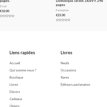
pages.
Dominique Jardin. DERVY. 296
pages
Essai
Formation
€
10.00
€
23.00
Rated
0
Rated
out
0
of
out
5
of
5
Liens rapides
Livres
Accueil
Neufs
Qui somme nous ?
Occasions
Boutique
Rares
Livres
Éditeurs partenaires
Décors
Cadeaux
Objets