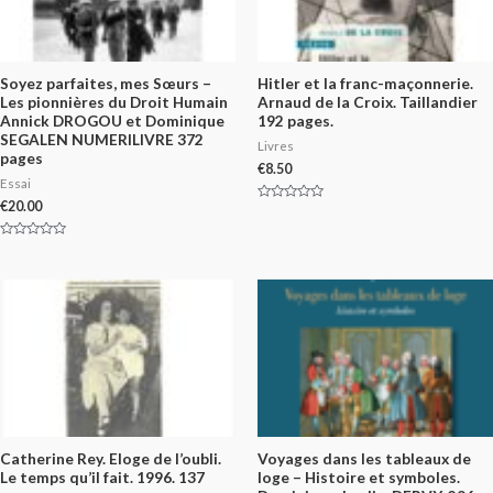
Soyez parfaites, mes Sœurs –
Hitler et la franc-maçonnerie.
Les pionnières du Droit Humain
Arnaud de la Croix. Taillandier
Annick DROGOU et Dominique
192 pages.
SEGALEN NUMERILIVRE 372
Livres
pages
€
8.50
Essai
€
20.00
Rated
0
out
of
Rated
5
0
out
of
5
Catherine Rey. Eloge de l’oubli.
Voyages dans les tableaux de
Le temps qu’il fait. 1996. 137
loge – Histoire et symboles.