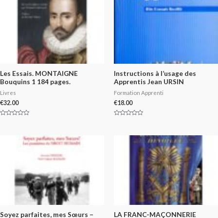
Les Essais. MONTAIGNE
Instructions à l’usage des
Bouquins 1 184 pages.
Apprentis Jean URSIN
Livres
Formation Apprenti
€
32.00
€
18.00
Rated
Rated
0
0
out
out
of
of
5
5
Soyez parfaites, mes Sœurs –
LA FRANC-MAÇONNERIE