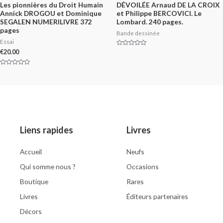
Les pionnières du Droit Humain
DÉVOILÉE Arnaud DE LA CROIX
Annick DROGOU et Dominique
et Philippe BERCOVICI. Le
SEGALEN NUMERILIVRE 372
Lombard. 240 pages.
pages
Bande dessinée
Essai
Rated
€
20.00
0
out
of
Rated
5
0
out
of
5
Liens rapides
Livres
Accueil
Neufs
Qui somme nous ?
Occasions
Boutique
Rares
Livres
Éditeurs partenaires
Décors